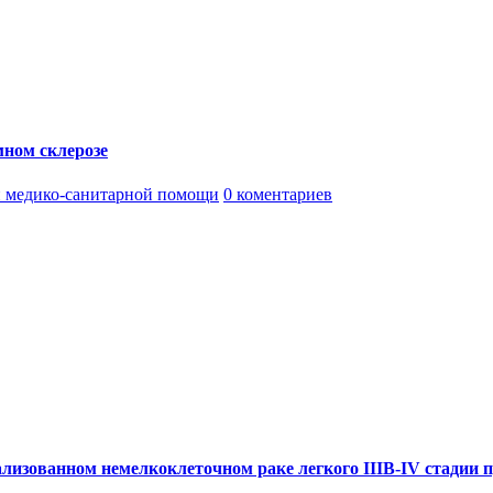
мном склерозе
 медико-санитарной помощи
0 коментариев
лизованном немелкоклеточном раке легкого IIIВ-IV стадии 