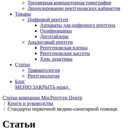
Трехмерная компьютерная томография
Лицензирование рентгеновских кабинетов
Товары
Цифровой рентген
Аппараты для цифрового рентгена
Оцифровщики
Дигитайзеры
Аналоговый рентген
Рентгеновская пленка
Рентгеновские кассеты
Хим. реактивы
Статьи
Травматология
Рентгенология
Блог
МЕНЮ
ЗАКРЫТЬ
назад
Статьи компании МосРентген Центр
/
Книги и руководства
/
Стандарты первичной медико-санитарной помощи
Статьи