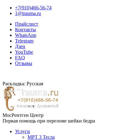
+7(910)466-56-74
1@trauma.ru
Прайслист
Контакты
WhatsApp
Telegram
Дзен
YouTube
FAQ
Отзывы
Раскладка: Русская
МосРентген Центр
Первая помощь при переломе шейки бедра
Услуги
МРТ 3 Тесла