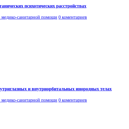
анических психотических расстройствах
 медико-санитарной помощи
0 коментариев
утриглазных и внутриорбитальных инородных телах
 медико-санитарной помощи
0 коментариев