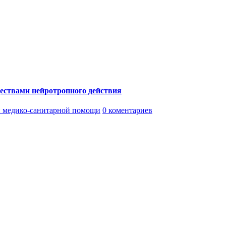
ествами нейротропного действия
 медико-санитарной помощи
0 коментариев