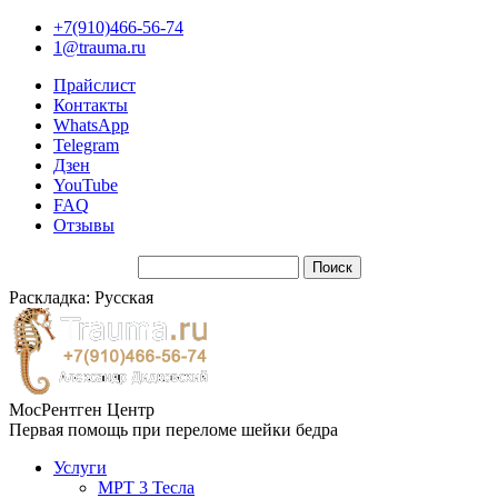
+7(910)466-56-74
1@trauma.ru
Прайслист
Контакты
WhatsApp
Telegram
Дзен
YouTube
FAQ
Отзывы
Раскладка: Русская
МосРентген Центр
Первая помощь при переломе шейки бедра
Услуги
МРТ 3 Тесла