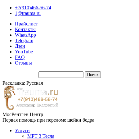
+7(910)466-56-74
1@trauma.ru
Прайслист
Контакты
WhatsApp
Telegram
Дзен
YouTube
FAQ
Отзывы
Раскладка: Русская
МосРентген Центр
Первая помощь при переломе шейки бедра
Услуги
МРТ 3 Тесла