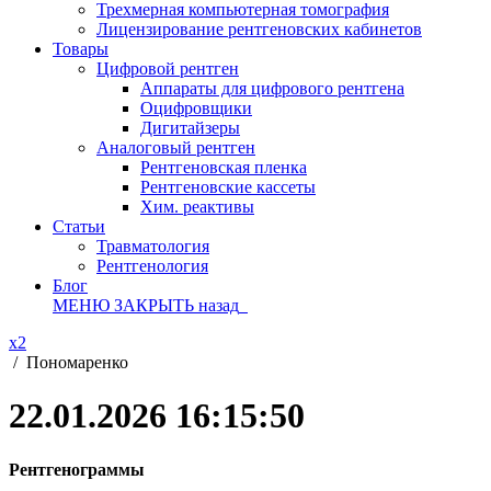
Трехмерная компьютерная томография
Лицензирование рентгеновских кабинетов
Товары
Цифровой рентген
Аппараты для цифрового рентгена
Оцифровщики
Дигитайзеры
Аналоговый рентген
Рентгеновская пленка
Рентгеновские кассеты
Хим. реактивы
Статьи
Травматология
Рентгенология
Блог
МЕНЮ
ЗАКРЫТЬ
назад
x2
/
Пономаренко
22.01.2026 16:15:50
Рентгенограммы