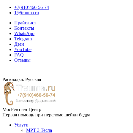
+7(910)466-56-74
1@trauma.ru
Прайслист
Контакты
WhatsApp
Telegram
Дзен
YouTube
FAQ
Отзывы
Раскладка: Русская
МосРентген Центр
Первая помощь при переломе шейки бедра
Услуги
МРТ 3 Тесла