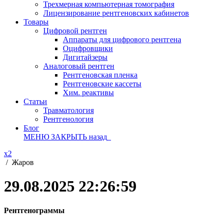
Трехмерная компьютерная томография
Лицензирование рентгеновских кабинетов
Товары
Цифровой рентген
Аппараты для цифрового рентгена
Оцифровщики
Дигитайзеры
Аналоговый рентген
Рентгеновская пленка
Рентгеновские кассеты
Хим. реактивы
Статьи
Травматология
Рентгенология
Блог
МЕНЮ
ЗАКРЫТЬ
назад
x2
/
Жаров
29.08.2025 22:26:59
Рентгенограммы