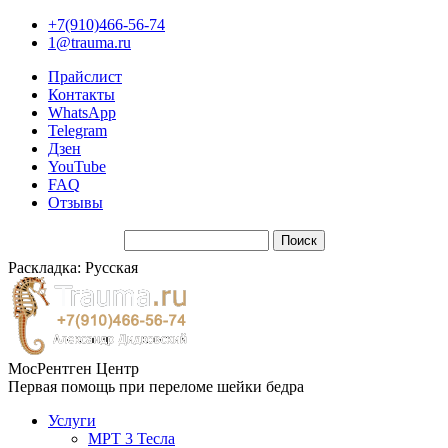
+7(910)466-56-74
1@trauma.ru
Прайслист
Контакты
WhatsApp
Telegram
Дзен
YouTube
FAQ
Отзывы
Раскладка: Русская
МосРентген Центр
Первая помощь при переломе шейки бедра
Услуги
МРТ 3 Тесла