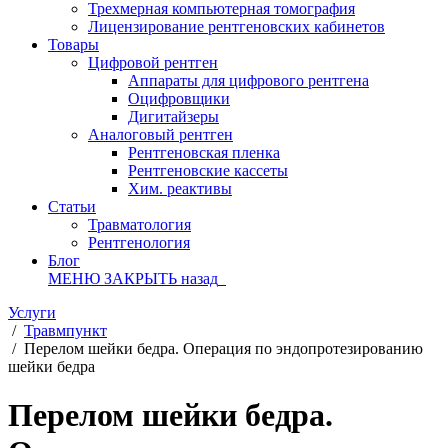
Трехмерная компьютерная томография
Лицензирование рентгеновских кабинетов
Товары
Цифровой рентген
Аппараты для цифрового рентгена
Оцифровщики
Дигитайзеры
Аналоговый рентген
Рентгеновская пленка
Рентгеновские кассеты
Хим. реактивы
Статьи
Травматология
Рентгенология
Блог
МЕНЮ
ЗАКРЫТЬ
назад
Услуги
/
Травмпункт
/
Перелом шейки бедра. Операция по эндопротезированию
шейки бедра
Перелом шейки бедра.