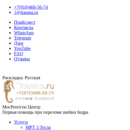
+7(910)466-56-74
1@trauma.ru
Прайслист
Контакты
WhatsApp
Telegram
Дзен
YouTube
FAQ
Отзывы
Раскладка: Русская
МосРентген Центр
Первая помощь при переломе шейки бедра
Услуги
МРТ 3 Тесла