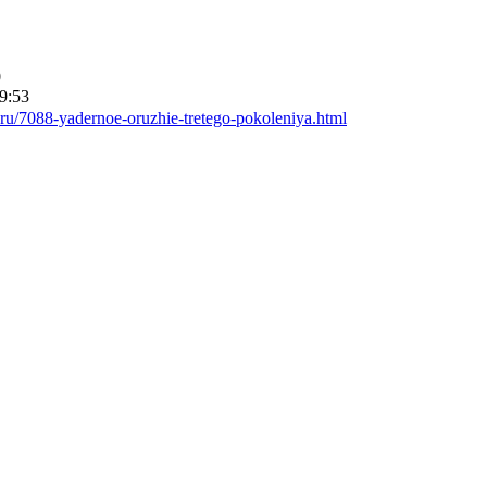
0
9:53
r.ru/7088-yadernoe-oruzhie-tretego-pokoleniya.html