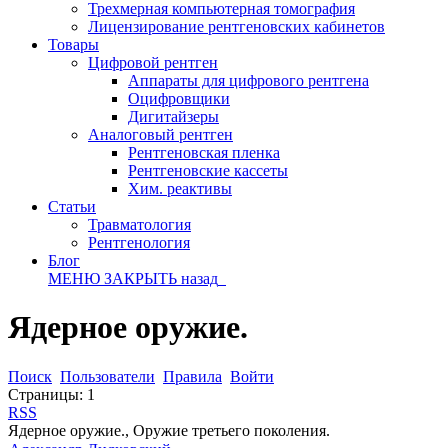
Трехмерная компьютерная томография
Лицензирование рентгеновских кабинетов
Товары
Цифровой рентген
Аппараты для цифрового рентгена
Оцифровщики
Дигитайзеры
Аналоговый рентген
Рентгеновская пленка
Рентгеновские кассеты
Хим. реактивы
Статьи
Травматология
Рентгенология
Блог
МЕНЮ
ЗАКРЫТЬ
назад
Ядерное оружие.
Поиск
Пользователи
Правила
Войти
Страницы:
1
RSS
Ядерное оружие., Оружие третьего поколения.