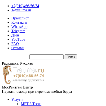
+7(910)466-56-74
1@trauma.ru
Прайслист
Контакты
WhatsApp
Telegram
Дзен
YouTube
FAQ
Отзывы
Раскладка: Русская
МосРентген Центр
Первая помощь при переломе шейки бедра
Услуги
МРТ 3 Тесла