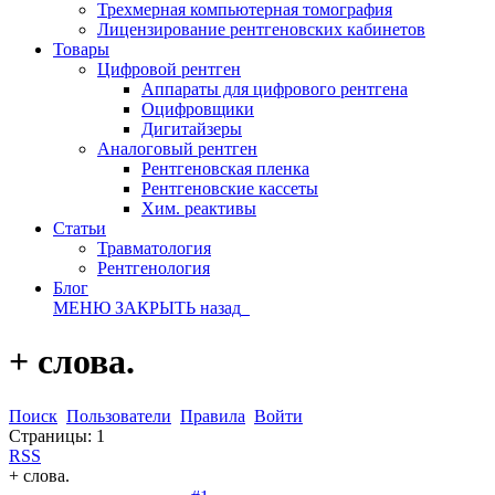
Трехмерная компьютерная томография
Лицензирование рентгеновских кабинетов
Товары
Цифровой рентген
Аппараты для цифрового рентгена
Оцифровщики
Дигитайзеры
Аналоговый рентген
Рентгеновская пленка
Рентгеновские кассеты
Хим. реактивы
Статьи
Травматология
Рентгенология
Блог
МЕНЮ
ЗАКРЫТЬ
назад
+ слова.
Поиск
Пользователи
Правила
Войти
Страницы:
1
RSS
+ слова.