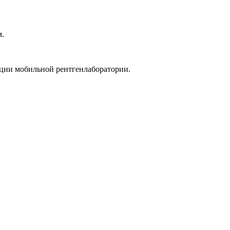
м.
ации мобильной рентгенлаборатории.