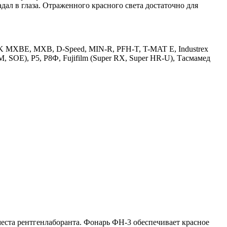
дал в глаза. Отраженного красного света достаточно для
AK MXBE, МХВ, D-Speed, MIN-R, PFH-T, T-MAT E, Industrex
E), Р5, Р8Ф, Fujifilm (Super RX, Super HR-U), Тасмамед
еста рентгенлаборанта. Фонарь ФН-3 обеспечивает красное