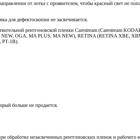
аправлении от лотка с проявителем, чтобы красный свет не попа
нка для дефектоскопии не засвечивается.
ствительной рентгеновской пленки Carestream (Carestream KOD
RP NEW, OGA, MA PLUS, MA NEW), RETINA (RETINA XBE, XBM, SO
, РТ-1В).
орый больше не продается.
и обработке незасвеченных рентгеновских пленок и рабочего м