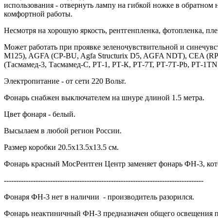
использования - отвернуть лампу на гибкой ножке в обратном н
комфортной работы.
Несмотря на хорошую яркость, рентгенпленка, фотопленка, пле
Может работать при проявке зеленочувствительной и синечув
M125), AGFA (CP-BU, Agfa Structurix D5, AGFA NDT), CEA (
(Тасмамед-3, Тасмамед-С, РТ-1, РТ-К, РТ-7Т, РТ-7Т-Pb, РТ-1TN
Электропитание - от сети 220 Вольт.
Фонарь снабжен выключателем на шнуре длиной 1.5 метра.
Цвет фонаря - белый.
Высылаем в любой регион России.
Размер коробки 20.5х13.5х13.5 см.
Фонарь красный МосРентген Центр заменяет фонарь ФН-3, кот
----------------------------------------------------------------------------------
Фонаря ФН-3 нет в наличии - производитель разорился.
Фонарь неактиничный ФН-3 предназначен общего освещения пр