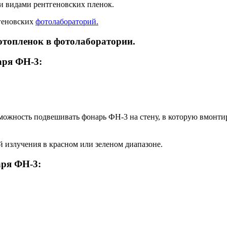
еми видами рентгеновских пленок.
геновских
фотолабораторий
.
отопленок в фотолаборатории.
аря ФН-3:
можность подвешивать фонарь ФН-3 на стену, в которую вмонти
й излучения в красном или зеленом диапазоне.
аря ФН-3: