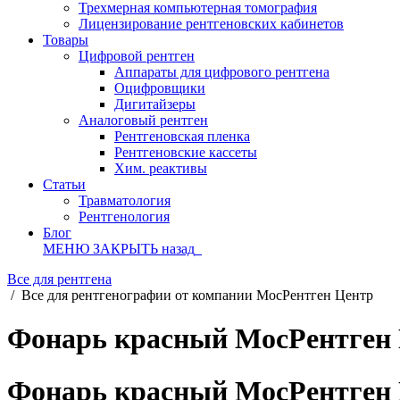
Трехмерная компьютерная томография
Лицензирование рентгеновских кабинетов
Товары
Цифровой рентген
Аппараты для цифрового рентгена
Оцифровщики
Дигитайзеры
Аналоговый рентген
Рентгеновская пленка
Рентгеновские кассеты
Хим. реактивы
Статьи
Травматология
Рентгенология
Блог
МЕНЮ
ЗАКРЫТЬ
назад
Все для рентгена
/
Все для рентгенографии от компании МосРентген Центр
Фонарь красный МосРентген 
Фонарь красный МосРентген 