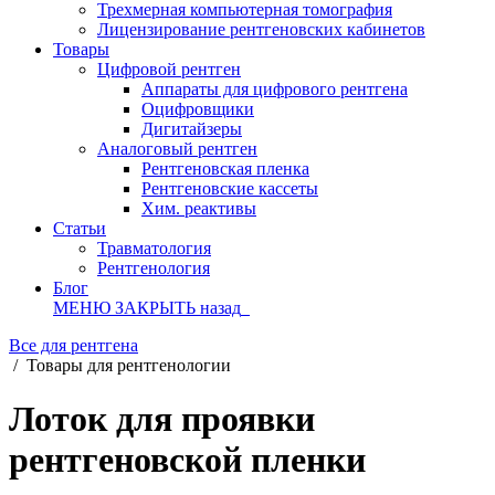
Трехмерная компьютерная томография
Лицензирование рентгеновских кабинетов
Товары
Цифровой рентген
Аппараты для цифрового рентгена
Оцифровщики
Дигитайзеры
Аналоговый рентген
Рентгеновская пленка
Рентгеновские кассеты
Хим. реактивы
Статьи
Травматология
Рентгенология
Блог
МЕНЮ
ЗАКРЫТЬ
назад
Все для рентгена
/
Товары для рентгенологии
Лоток для проявки
рентгеновской пленки