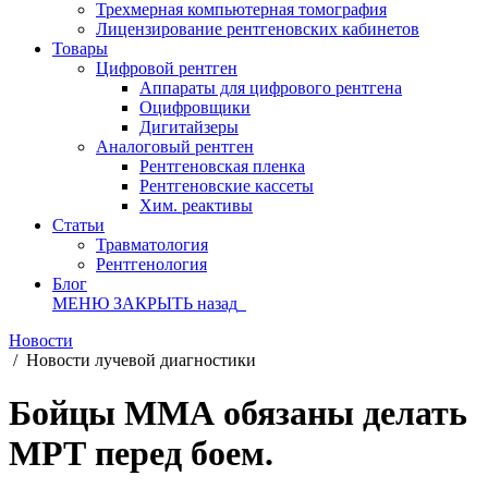
Трехмерная компьютерная томография
Лицензирование рентгеновских кабинетов
Товары
Цифровой рентген
Аппараты для цифрового рентгена
Оцифровщики
Дигитайзеры
Аналоговый рентген
Рентгеновская пленка
Рентгеновские кассеты
Хим. реактивы
Статьи
Травматология
Рентгенология
Блог
МЕНЮ
ЗАКРЫТЬ
назад
Новости
/
Новости лучевой диагностики
Бойцы ММА обязаны делать
МРТ перед боем.