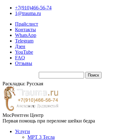
+7(910)466-56-74
1@trauma.ru
Прайслист
Контакты
WhatsApp
Telegram
Дзен
YouTube
FAQ
Отзывы
Раскладка: Русская
МосРентген Центр
Первая помощь при переломе шейки бедра
Услуги
МРТ 3 Тесла