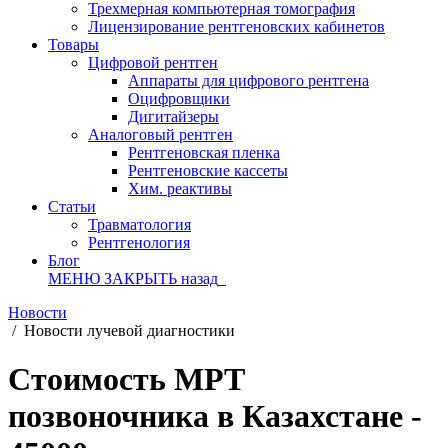
Трехмерная компьютерная томография
Лицензирование рентгеновских кабинетов
Товары
Цифровой рентген
Аппараты для цифрового рентгена
Оцифровщики
Дигитайзеры
Аналоговый рентген
Рентгеновская пленка
Рентгеновские кассеты
Хим. реактивы
Статьи
Травматология
Рентгенология
Блог
МЕНЮ
ЗАКРЫТЬ
назад
Новости
/
Новости лучевой диагностики
Стоимость МРТ
позвоночника в Казахстане -