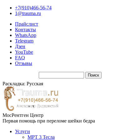
+7(910)466-56-74
1@trauma.ru
Прайслист
Контакты
WhatsApp
Telegram
Дзен
YouTube
FAQ
Отзывы
Раскладка: Русская
МосРентген Центр
Первая помощь при переломе шейки бедра
Услуги
МРТ 3 Тесла