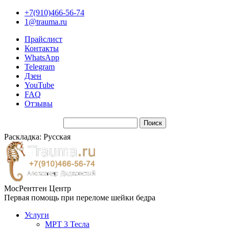
+7(910)466-56-74
1@trauma.ru
Прайслист
Контакты
WhatsApp
Telegram
Дзен
YouTube
FAQ
Отзывы
Раскладка: Русская
МосРентген Центр
Первая помощь при переломе шейки бедра
Услуги
МРТ 3 Тесла