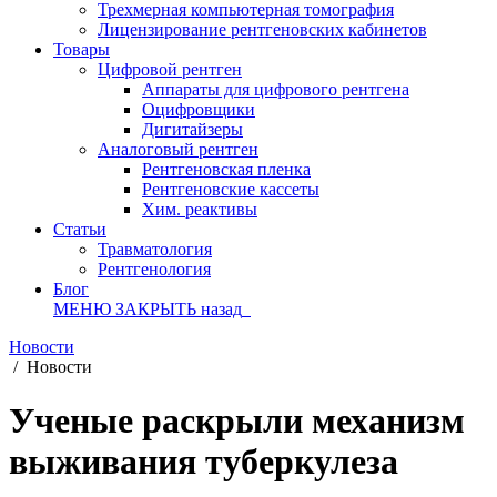
Трехмерная компьютерная томография
Лицензирование рентгеновских кабинетов
Товары
Цифровой рентген
Аппараты для цифрового рентгена
Оцифровщики
Дигитайзеры
Аналоговый рентген
Рентгеновская пленка
Рентгеновские кассеты
Хим. реактивы
Статьи
Травматология
Рентгенология
Блог
МЕНЮ
ЗАКРЫТЬ
назад
Новости
/
Новости
Ученые раскрыли механизм
выживания туберкулеза