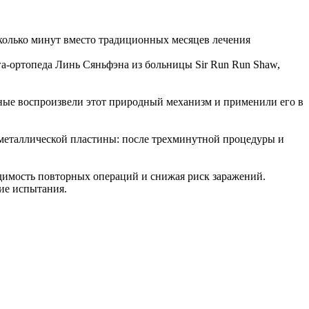
сколько минут вместо традиционных месяцев лечения
га-ортопеда Линь Сяньфэна из больницы Sir Run Run Shaw,
еные воспроизвели этот природный механизм и применили его в
и металлической пластины: после трехминутной процедуры и
одимость повторных операций и снижая риск заражений.
ие испытания.