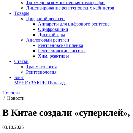
Трехмерная компьютерная томография
Лицензирование рентгеновских кабинетов
Товары
Цифровой рентген
Аппараты для цифрового рентгена
Оцифровщики
Дигитайзеры
Аналоговый рентген
Рентгеновская пленка
Рентгеновские кассеты
Хим. реактивы
Статьи
Травматология
Рентгенология
Блог
МЕНЮ
ЗАКРЫТЬ
назад
Новости
/
Новости
В Китае создали «суперклей»
03.10.2025