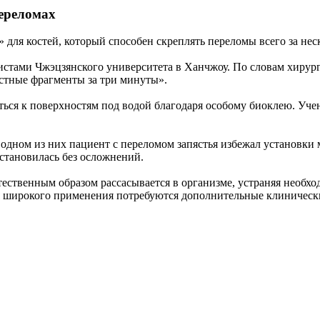
ереломах
 для костей, который способен скреплять переломы всего за не
листами Чжэцзянского университета в Ханчжоу. По словам хирур
стные фрагменты за три минуты».
ться к поверхностям под водой благодаря особому биоклею. Уч
В одном из них пациент с переломом запястья избежал установк
становилась без осложнений.
тественным образом рассасывается в организме, устраняя необх
для широкого применения потребуются дополнительные клиническ