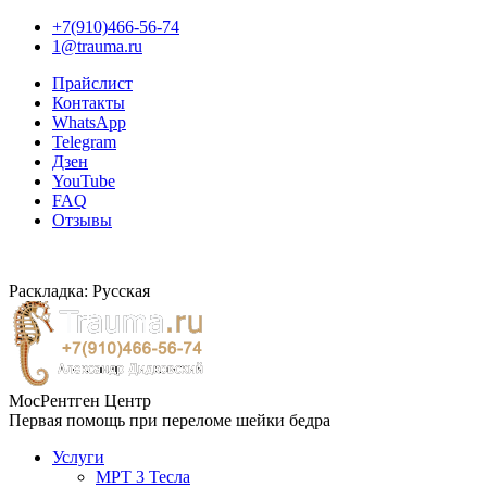
+7(910)466-56-74
1@trauma.ru
Прайслист
Контакты
WhatsApp
Telegram
Дзен
YouTube
FAQ
Отзывы
Раскладка: Русская
МосРентген Центр
Первая помощь при переломе шейки бедра
Услуги
МРТ 3 Тесла