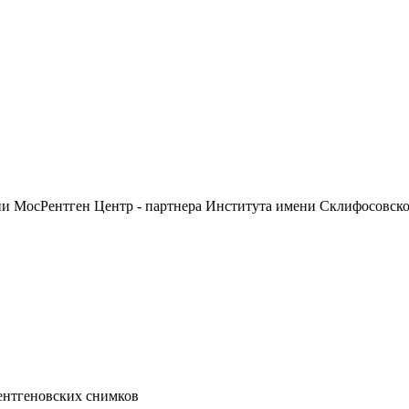
ии МосРентген Центр - партнера Института имени Склифосовск
ентгеновских снимков