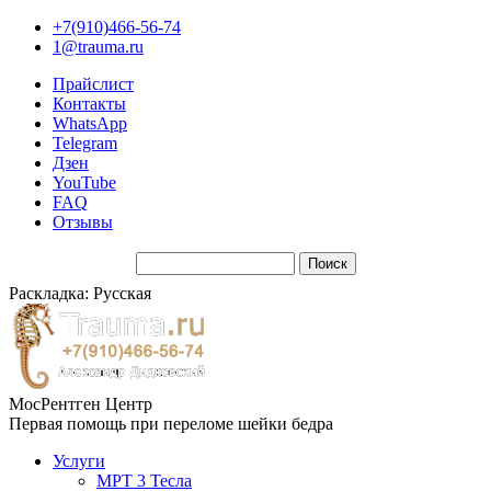
+7(910)466-56-74
1@trauma.ru
Прайслист
Контакты
WhatsApp
Telegram
Дзен
YouTube
FAQ
Отзывы
Раскладка: Русская
МосРентген Центр
Первая помощь при переломе шейки бедра
Услуги
МРТ 3 Тесла