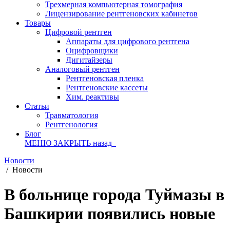
Трехмерная компьютерная томография
Лицензирование рентгеновских кабинетов
Товары
Цифровой рентген
Аппараты для цифрового рентгена
Оцифровщики
Дигитайзеры
Аналоговый рентген
Рентгеновская пленка
Рентгеновские кассеты
Хим. реактивы
Статьи
Травматология
Рентгенология
Блог
МЕНЮ
ЗАКРЫТЬ
назад
Новости
/
Новости
В больнице города Туймазы в
Башкирии появились новые