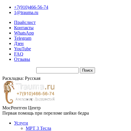
+7(910)466-56-74
1@trauma.ru
Прайслист
Контакты
WhatsApp
Telegram
Дзен
YouTube
FAQ
Отзывы
Раскладка: Русская
МосРентген Центр
Первая помощь при переломе шейки бедра
Услуги
МРТ 3 Тесла