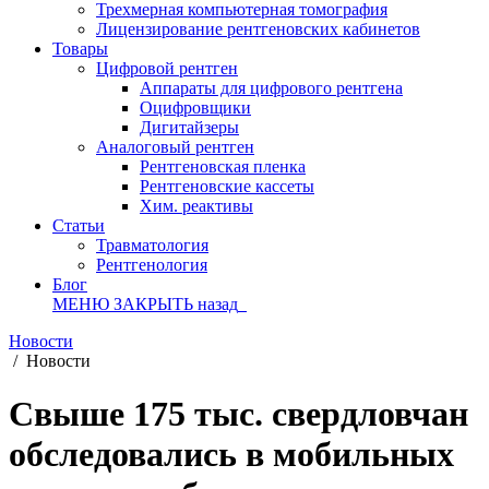
Трехмерная компьютерная томография
Лицензирование рентгеновских кабинетов
Товары
Цифровой рентген
Аппараты для цифрового рентгена
Оцифровщики
Дигитайзеры
Аналоговый рентген
Рентгеновская пленка
Рентгеновские кассеты
Хим. реактивы
Статьи
Травматология
Рентгенология
Блог
МЕНЮ
ЗАКРЫТЬ
назад
Новости
/
Новости
Свыше 175 тыс. свердловчан
обследовались в мобильных