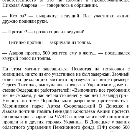
Николая Азарова»,— говорилось в обращении.
— Кто за? — выкрикнул ведущий. Все участники акции
дружно подняли руки.
— Против?! — грозно спросил ведущий.
— Тигипко против! — закричали из толпы.
— Азаров против, 500 рентген ему в жопу... — послышался
хмурый голос из толпы.
На этом митинг завершился. Несмотря на потасовки с
милицией, никто из его участников не был задержан. Заочный
ответ на резолюцию митинга прозвучал от вице-премьера
Сергея Тигипко, выступавшего вчера в Украинском доме на
съезде Федерации работодателей: «Выполнить все требования
мы не сможем, у нас нет на это денег, у нас нет 170 млрд грн».
Новость по теме Чернобыльцам разрешили протестовать в
Мариинском парке Артем Скоропадський В Донецке и
Львове почтили память Геннадия Коноплева Акции протеста
ликвидаторов аварии на ЧАЭС и представителей оппозиции
прошли и в других городах Украины. В Донецьке у здания
областного управления Пенсионного фонда (ПФ) около 500