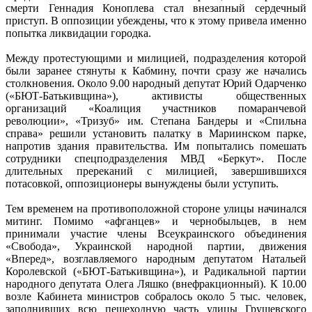
смерти Геннадия Коноплева стал внезапный сердечный
приступ. В оппозиции убеждены, что к этому привела именно
попытка ликвидации городка.
Между протестующими и милицией, подразделения которой
были заранее стянуты к Кабмину, почти сразу же начались
столкновения. Около 9.00 народный депутат Юрий Одарченко
(«БЮТ-Батькивщина»), активисты общественных
организаций «Коалиция участников помаранчевой
революции», «Тризуб» им. Степана Бандеры и «Спильна
справа» решили установить палатку в Мариинском парке,
напротив здания правительства. Им попытались помешать
сотрудники спецподразделения МВД «Беркут». После
длительных пререканий с милицией, завершившихся
потасовкой, оппозиционеры вынуждены были уступить.
Тем временем на противоположной стороне улицы начинался
митинг. Помимо «афганцев» и чернобыльцев, в нем
принимали участие члены Всеукраинского объединения
«Свобода», Украинской народной партии, движения
«Вперед», возглавляемого народным депутатом Натальей
Королевской («БЮТ-Батькивщина»), и Радикальной партии
народного депутата Олега Ляшко (внефракционный). К 10.00
возле Кабинета министров собралось около 5 тыс. человек,
заполнивших всю пешеходную часть улицы Грушевского