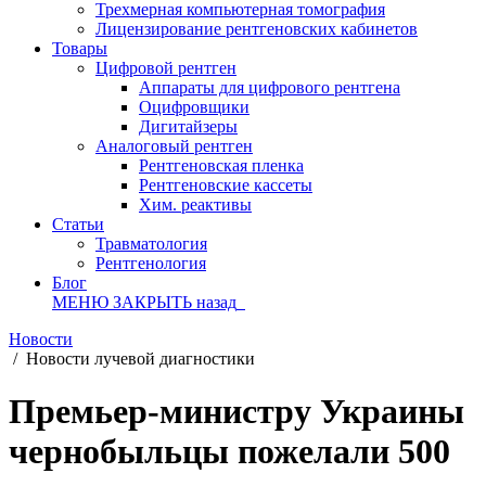
Трехмерная компьютерная томография
Лицензирование рентгеновских кабинетов
Товары
Цифровой рентген
Аппараты для цифрового рентгена
Оцифровщики
Дигитайзеры
Аналоговый рентген
Рентгеновская пленка
Рентгеновские кассеты
Хим. реактивы
Статьи
Травматология
Рентгенология
Блог
МЕНЮ
ЗАКРЫТЬ
назад
Новости
/
Новости лучевой диагностики
Премьер-министру Украины
чернобыльцы пожелали 500