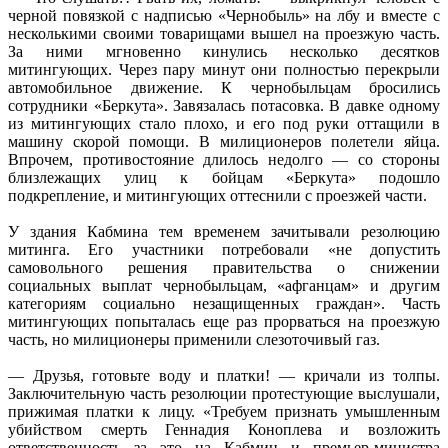
черной повязкой с надписью «Чернобыль» на лбу и вместе с
несколькими своими товарищами вышел на проезжую часть.
За ними мгновенно кинулись несколько десятков
митингующих. Через пару минут они полностью перекрыли
автомобильное движение. К чернобыльцам бросились
сотрудники «Беркута». Завязалась потасовка. В давке одному
из митингующих стало плохо, и его под руки оттащили в
машину скорой помощи. В милиционеров полетели яйца.
Впрочем, противостояние длилось недолго — со стороны
близлежащих улиц к бойцам «Беркута» подошло
подкрепление, и митингующих оттеснили с проезжей части.
У здания Кабмина тем временем зачитывали резолюцию
митинга. Его участники потребовали «не допустить
самовольного решения правительства о снижении
социальных выплат чернобыльцам, «афганцам» и другим
категориям социально незащищенных граждан». Часть
митингующих попыталась еще раз прорваться на проезжую
часть, но милиционеры применили слезоточивый газ.
— Друзья, готовьте воду и платки! — кричали из толпы.
Заключительную часть резолюции протестующие выслушали,
прижимая платки к лицу. «Требуем признать умышленным
убийством смерть Геннадия Коноплева и возложить
ответственность за это на Кабмин и премьер-министра