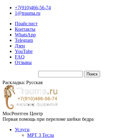
+7(910)466-56-74
1@trauma.ru
Прайслист
Контакты
WhatsApp
Telegram
Дзен
YouTube
FAQ
Отзывы
Раскладка: Русская
МосРентген Центр
Первая помощь при переломе шейки бедра
Услуги
МРТ 3 Тесла