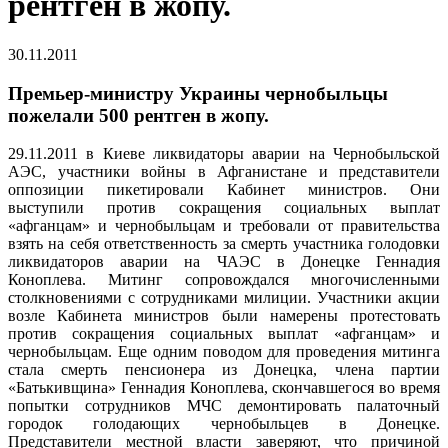
рентген в жопу.
30.11.2011
Премьер-министру Украины чернобыльцы
пожелали 500 рентген в жопу.
29.11.2011 в Киеве ликвидаторы аварии на Чернобыльской
АЭС, участники войны в Афганистане и представители
оппозиции пикетировали Кабинет министров. Они
выступили против сокращения социальных выплат
«афганцам» и чернобыльцам и требовали от правительства
взять на себя ответственность за смерть участника голодовки
ликвидаторов аварии на ЧАЭС в Донецке Геннадия
Коноплева. Митинг сопровождался многочисленными
столкновениями с сотрудниками милиции. Участники акции
возле Кабинета министров были намерены протестовать
против сокращения социальных выплат «афганцам» и
чернобыльцам. Еще одним поводом для проведения митинга
стала смерть пенсионера из Донецка, члена партии
«Батькивщина» Геннадия Коноплева, скончавшегося во время
попытки сотрудников МЧС демонтировать палаточный
городок голодающих чернобыльцев в Донецке.
Представители местной власти заверяют, что причиной