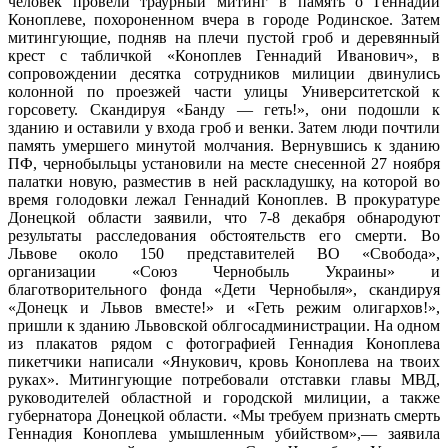
человек провели траурный митинг в память о Геннадии
Коноплеве, похороненном вчера в городе Родинское. Затем
митингующие, подняв на плечи пустой гроб и деревянный
крест с табличкой «Коноплев Геннадий Иванович», в
сопровождении десятка сотрудников милиции двинулись
колонной по проезжей части улицы Университетской к
горсовету. Скандируя «Банду — геть!», они подошли к
зданию и оставили у входа гроб и венки. Затем люди почтили
память умершего минутой молчания. Вернувшись к зданию
ПФ, чернобыльцы установили на месте снесенной 27 ноября
палатки новую, разместив в ней раскладушку, на которой во
время голодовки лежал Геннадий Коноплев. В прокуратуре
Донецкой области заявили, что 7-8 декабря обнародуют
результаты расследования обстоятельств его смерти. Во
Львове около 150 представителей ВО «Свобода»,
организации «Союз Чернобыль Украины» и
благотворительного фонда «Дети Чернобыля», скандируя
«Донецк и Львов вместе!» и «Геть режим олигархов!»,
пришли к зданию Львовской облгосадминистрации. На одном
из плакатов рядом с фотографией Геннадия Коноплева
пикетчики написали «Янукович, кровь Коноплева на твоих
руках». Митингующие потребовали отставки главы МВД,
руководителей областной и городской милиции, а также
губернатора Донецкой области. «Мы требуем признать смерть
Геннадия Коноплева умышленным убийством»,— заявила