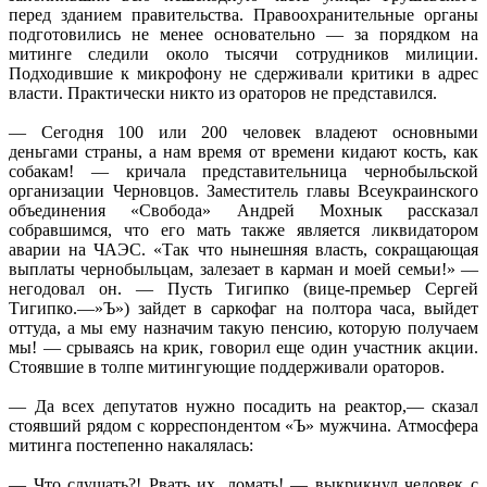
перед зданием правительства. Правоохранительные органы
подготовились не менее основательно — за порядком на
митинге следили около тысячи сотрудников милиции.
Подходившие к микрофону не сдерживали критики в адрес
власти. Практически никто из ораторов не представился.
— Сегодня 100 или 200 человек владеют основными
деньгами страны, а нам время от времени кидают кость, как
собакам! — кричала представительница чернобыльской
организации Черновцов. Заместитель главы Всеукраинского
объединения «Свобода» Андрей Мохнык рассказал
собравшимся, что его мать также является ликвидатором
аварии на ЧАЭС. «Так что нынешняя власть, сокращающая
выплаты чернобыльцам, залезает в карман и моей семьи!» —
негодовал он. — Пусть Тигипко (вице-премьер Сергей
Тигипко.—»Ъ») зайдет в саркофаг на полтора часа, выйдет
оттуда, а мы ему назначим такую пенсию, которую получаем
мы! — срываясь на крик, говорил еще один участник акции.
Стоявшие в толпе митингующие поддерживали ораторов.
— Да всех депутатов нужно посадить на реактор,— сказал
стоявший рядом с корреспондентом «Ъ» мужчина. Атмосфера
митинга постепенно накалялась:
— Что слушать?! Рвать их, ломать! — выкрикнул человек с