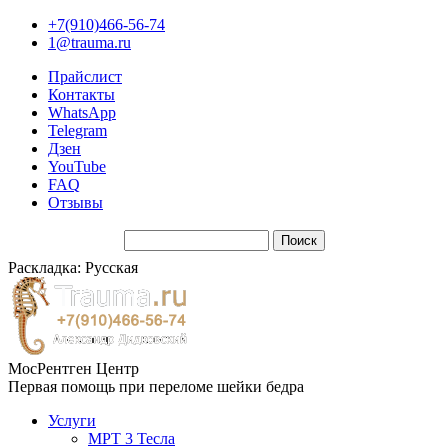
+7(910)466-56-74
1@trauma.ru
Прайслист
Контакты
WhatsApp
Telegram
Дзен
YouTube
FAQ
Отзывы
Раскладка: Русская
МосРентген Центр
Первая помощь при переломе шейки бедра
Услуги
МРТ 3 Тесла