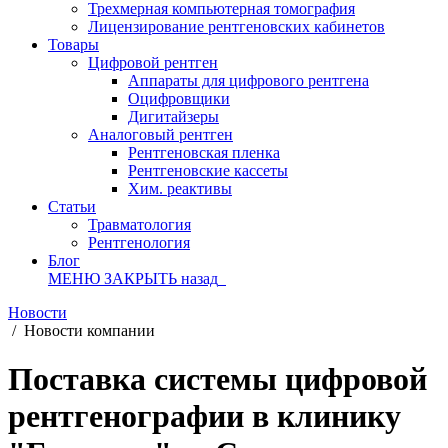
Трехмерная компьютерная томография
Лицензирование рентгеновских кабинетов
Товары
Цифровой рентген
Аппараты для цифрового рентгена
Оцифровщики
Дигитайзеры
Аналоговый рентген
Рентгеновская пленка
Рентгеновские кассеты
Хим. реактивы
Статьи
Травматология
Рентгенология
Блог
МЕНЮ
ЗАКРЫТЬ
назад
Новости
/
Новости компании
Поставка системы цифровой
рентгенографии в клинику