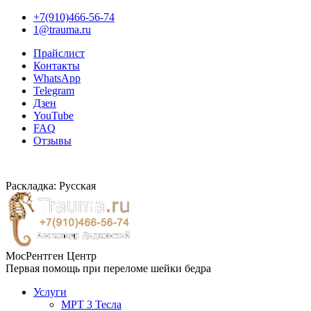
+7(910)466-56-74
1@trauma.ru
Прайслист
Контакты
WhatsApp
Telegram
Дзен
YouTube
FAQ
Отзывы
Раскладка: Русская
МосРентген Центр
Первая помощь при переломе шейки бедра
Услуги
МРТ 3 Тесла