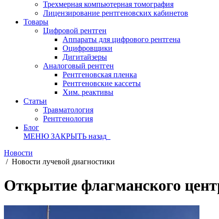
Трехмерная компьютерная томография
Лицензирование рентгеновских кабинетов
Товары
Цифровой рентген
Аппараты для цифрового рентгена
Оцифровщики
Дигитайзеры
Аналоговый рентген
Рентгеновская пленка
Рентгеновские кассеты
Хим. реактивы
Статьи
Травматология
Рентгенология
Блог
МЕНЮ
ЗАКРЫТЬ
назад
Новости
/
Новости лучевой диагностики
Открытие флагманского цент