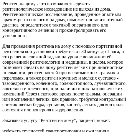
Рентген на дому - это возможность сделать
рентгенологическое исследование не выходя из дома.
Рентгенологическое исследование, проведенное опытным
врачом-рентгенологом на дому, поможет поставить точный
диагноз, определиться с тактикой оперативного или
консервативного лечения и проконтролировать его
успешность.
Для проведения рентгена на дому с помощью портативной
рентгеновской установки требуется от 30 минут до 1 часа, и
это решение сложной задачи на уровне возможностей
современной рентгенологии и медицины, в целом, которое
позволяет сделать на дому рентген легких при диагностике
пневмонии, рентген костей при всевозможных травмах и
переломах, а также рентген крупных и мелких суставов -
тазобедренного, коленного, голеностопного, лучезапястного,
локтевого и плечевого, при наличии в них патологических
изменений.Через некоторое время после травмы, операции
или воспаления легких, как правило, требуется контрольный
снимок шейки бедра, суставов, костей, легких для контроля
состояния или контроля выздоровления.
Заказывая услугу "Рентген на дому", пациент может:
избежать трудностей транспортировки и ожидания в