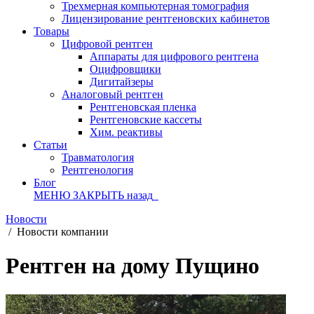
Трехмерная компьютерная томография
Лицензирование рентгеновских кабинетов
Товары
Цифровой рентген
Аппараты для цифрового рентгена
Оцифровщики
Дигитайзеры
Аналоговый рентген
Рентгеновская пленка
Рентгеновские кассеты
Хим. реактивы
Статьи
Травматология
Рентгенология
Блог
МЕНЮ
ЗАКРЫТЬ
назад
Новости
/
Новости компании
Рентген на дому Пущино