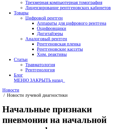
Трехмерная компьютерная томография
Лицензирование рентгеновских кабинетов
Товары
Цифровой рентген
Аппараты для цифрового рентгена
Оцифровщики
Дигитайзеры
Аналоговый рентген
Рентгеновская пленка
Рентгеновские кассеты
Хим. реактивы
Статьи
Травматология
Рентгенология
Блог
МЕНЮ
ЗАКРЫТЬ
назад
Новости
/
Новости лучевой диагностики
Начальные признаки
пневмонии на начальной