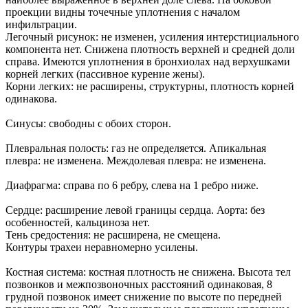
проекции видны точечные уплотнения с началом
инфильтрации.
Легочный рисунок: не изменен, усиления интерстициального
компонента нет. Снижена плотность верхней и средней доли
справа. Имеются уплотнения в бронхиолах над верхушками
корней легких (пассивное курение жены).
Корни легких: не расширены, структурны, плотность корней
одинакова.
Синусы: свободны с обоих сторон.
Плевральная полость: газ не определяется. Апикальная
плевра: не изменена. Междолевая плевра: не изменена.
Диафрагма: справа по 6 ребру, слева на 1 ребро ниже.
Сердце: расширение левой границы сердца. Аорта: без
особенностей, кальциноза нет.
Тень средостения: не расширена, не смещена.
Контуры трахеи неравномерно усилены.
Костная система: костная плотность не снижена. Высота тел
позвонков и межпозвоночных расстояний одинаковая, 8
грудной позвонок имеет снижение по высоте по передней