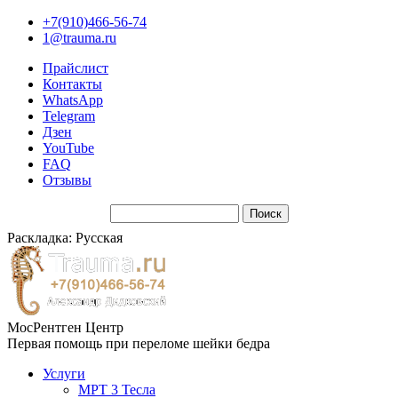
+7(910)466-56-74
1@trauma.ru
Прайслист
Контакты
WhatsApp
Telegram
Дзен
YouTube
FAQ
Отзывы
Раскладка: Русская
МосРентген Центр
Первая помощь при переломе шейки бедра
Услуги
МРТ 3 Тесла