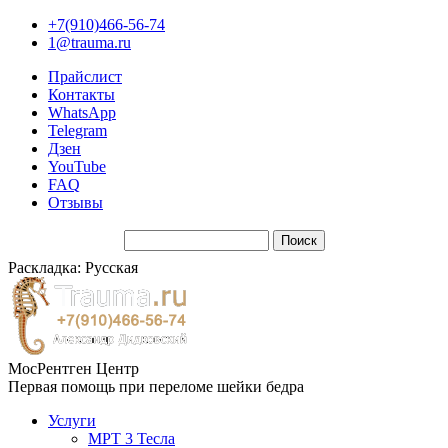
+7(910)466-56-74
1@trauma.ru
Прайслист
Контакты
WhatsApp
Telegram
Дзен
YouTube
FAQ
Отзывы
Раскладка: Русская
МосРентген Центр
Первая помощь при переломе шейки бедра
Услуги
МРТ 3 Тесла