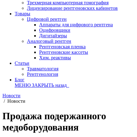
Трехмерная компьютерная томография
Лицензирование рентгеновских кабинетов
Товары
Цифровой рентген
Аппараты для цифрового рентгена
Оцифровщики
Дигитайзеры
Аналоговый рентген
Рентгеновская пленка
Рентгеновские кассеты
Хим. реактивы
Статьи
Травматология
Рентгенология
Блог
МЕНЮ
ЗАКРЫТЬ
назад
Новости
/
Новости
Продажа подержанного
медоборудования