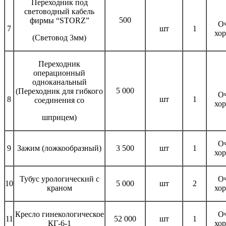
Переходник под
световодный кабель
500
фирмы “STORZ”
О
7
шт
1
хо
(Световод 3мм)
Переходник
операционный
одноканальный
5 000
(Переходник для гибкого
О
8
шт
1
соединения со
хо
шприцем)
О
9
Зажим (ложкообразный)
3 500
шт
1
хо
Тубус урологический с
О
10
5 000
шт
2
краном
хо
Кресло гинекологическое
О
11
52 000
шт
1
КГ-6-1
хо