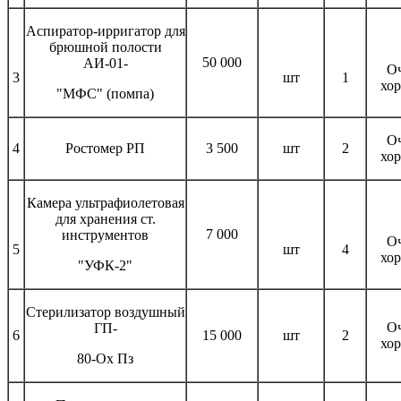
Аспиратор-ирригатор для
брюшной полости
50 000
АИ-01-
О
3
шт
1
хо
"МФС" (помпа)
О
4
Ростомер РП
3 500
шт
2
хо
Камера ультрафиолетовая
для хранения ст.
7 000
инструментов
О
5
шт
4
хо
"УФК-2"
Стерилизатор воздушный
О
ГП-
6
15 000
шт
2
хо
80-Ох Пз