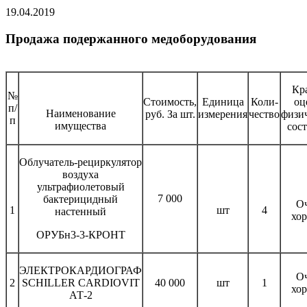
19.04.2019
Продажа подержанного медоборудования
Кр
№
Стоимость,
Единица
Коли-
оц
п/
Наименование
руб. За шт.
измерения
чество
физи
п
имущества
сос
Облучатель-рециркулятор
воздуха
ультрафиолетовый
7 000
бактерицидный
О
1
шт
4
настенный
хо
ОРУБн3-3-КРОНТ
ЭЛЕКТРОКАРДИОГРАФ
О
2
SCHILLER CARDIOVIT
40 000
шт
1
хо
АТ-2