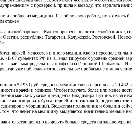
едучреждениям с проверкой, пришла к выводу, что зарплата нач
но и вообще из медицины. Я люблю свою работу, но хотелось бы
им стажем.
за низкой зарплаты. Как говорится в аналитической записке, с
ой Осетии, республике Татарстан, Калужской, Ростовской, Новос
,4%.
отки врачей, медсестер и иного медицинского персонала сильно 
кве. «В 67 субъектах РФ из 81 анализируемых уровень средней з
ассказывает зампредседателя профсоюза Геннадий Щербаков. – Из
дов, где уже наблюдаются значительные проблемы с привлечени
оставил 52 953 руб. среднего медицинского персонала – 29 432 
женности врачей и медиков. Чтобы получать более или менее до
полнения майских указов президента Владимира Путина, из-за н
исле жонглировать бухгалтерией и статистикой, подгоняя отчет
 санитарок в уборщицы). Бюджетам поликлиник и больниц сейчас
в том, что денег на медицину выделяется значительно меньше н
равительство должно выделять больше средств на здравоохранени