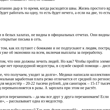
танию дыр в то время, когда расходятся швы. Жизнь простого в
т работать на одну, то есть будет нечего, а если на две, то есть
ди в белых халатах, не видны в официальных отчетах. Они вид
 открытые письма в сеть.
том, как их путают с бомжами и не подпускают к людям, постр
 уже об экономии на всем, включая выплаты за переработку.
том, что они должны лечить людей. Но как? Чтобы пройти элеме
аре нет процедурной медсестры, в службе скорой помощи – диспет
е, что получаем, уходит за долги». Медики написали коллективн
реальная заработная плата резко отличается от средней по регио
для медсестёр – 20-22 тысячи рублей, для санитарок – 15-17 тыся
 перевыполняется в разы. А зарплата при этом не растёт.
дится перезанимать – да мы все друг у друга перезанимаем! Если
и», – рассказывает одна из медсестер.
одная пайка медика? Так хоть будет честней!» – возмущался из