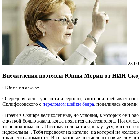
28.09
Впечатления поэтессы Юнны Мориц от НИИ Ско
«Юнна на авось»
Очередная волна убогости и серости, в которой пребывает наш
Склифосовского с
переломом шейки бедра
, поделилась своими
«Врачи в Склифе великолепные, но условия, в которых они раб
с жуткой болью ждала, когда появится анестезиолог... Потом с
то не поднималось. Поэтому голова твоя, как у гуся, висела и 
недовольны... Тебя перевозят на каталке, на которой на железн
такие, что - ломаются. И те, которые поставлены новые, ломаютс