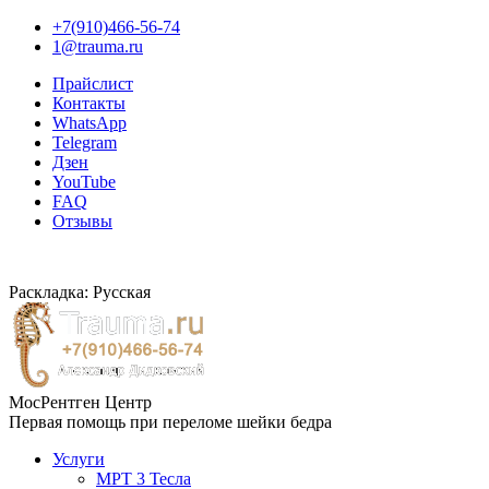
+7(910)466-56-74
1@trauma.ru
Прайслист
Контакты
WhatsApp
Telegram
Дзен
YouTube
FAQ
Отзывы
Раскладка: Русская
МосРентген Центр
Первая помощь при переломе шейки бедра
Услуги
МРТ 3 Тесла