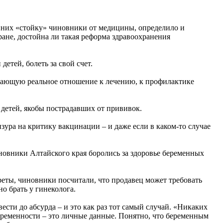
на них «стойку» чиновники от медицины, определило и
ане, достойна ли такая реформа здравоохранения
етей, болеть за свой счет.
ажающую реальное отношение к лечению, к профилактике
и детей, якобы пострадавших от прививок.
ура на критику вакцинации – и даже если в каком-то случае
новники Алтайского края боролись за здоровье беременных
реты, чиновники посчитали, что продавец может требовать
о брать у гинеколога.
ти до абсурда – и это как раз тот самый случай. «Никаких
беременности – это личные данные. Понятно, что беременным