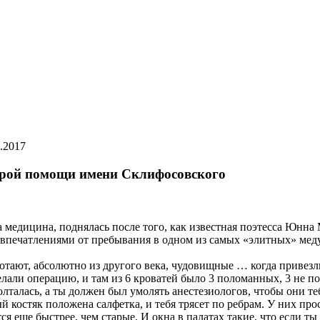
.2017
рой помощи имени Склифосовского
а медицина, поднялась после того, как известная поэтесса Юнн
 впечатлениями от пребывания в одном из самых «элитных» ме
отают, абсолютно из другого века, чудовищные … когда привезл
делали операцию, и там из 6 кроватей было 3 поломанных, 3 не 
болталась, а ты должен был умолять анестезиологов, чтобы они т
ый костяк положена салфетка, и тебя трясет по ребрам. У них пр
я еще быстрее, чем старые. И окна в палатах такие, что если ты 