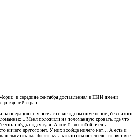
а Мориц, в середине сентября доставленная в НИИ имени
дучреждений страны.
и на операцию, и я полчаса в холодном помещении, без никого,
поломанных... Меня положили на поломанную кровать, где что-
ебе что-нибудь подсунули. А они были тобой очень
осто ничего другого нет. У них вообще ничего нет… А есть и
капельку открыл форточку, а кто-то откроет дверь, то рвет все