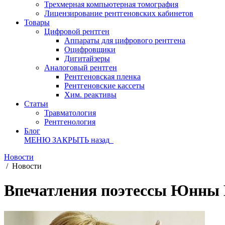
Трехмерная компьютерная томография
Лицензирование рентгеновских кабинетов
Товары
Цифровой рентген
Аппараты для цифрового рентгена
Оцифровщики
Дигитайзеры
Аналоговый рентген
Рентгеновская пленка
Рентгеновские кассеты
Хим. реактивы
Статьи
Травматология
Рентгенология
Блог
МЕНЮ
ЗАКРЫТЬ
назад
Новости
/
Новости
Впечатления поэтессы Юнны