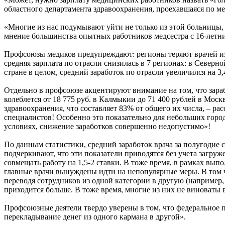
областного департамента здравоохранения, проехавшаяся по м
«Многие из нас подумывают уйти не только из этой больницы, 
мнение большинства опытных работников медсестра с 16-летн
Профсоюзы медиков предупреждают: регионы теряют врачей из-
средняя зарплата по отрасли снизилась в 7 регионах: в Северн
стране в целом, средний заработок по отрасли увеличился на 3
Отдельно в профсоюзе акцентируют внимание на том, что зараб
колеблется от 18 775 руб. в Калмыкии до 71 400 рублей в Мос
здравоохранения, что составляет 83% от общего их числа, – р
специалистов! Особенно это показательно для небольших горо
условиях, снижение заработков совершенно недопустимо»!
По данным статистики, средний заработок врача за полугодие с
подчеркивают, что эти показатели приводятся без учета загру
совмещать работу на 1,5-2 ставки. В тоже время, в рамках вы
главные врачи вынуждены идти на непопулярные меры. В том ч
переводя сотрудников из одной категории в другую (например,
приходится больше. В тоже время, многие из них не виноваты 
Профсоюзные деятели твердо уверены в том, что федеральное п
перекладывание денег из одного кармана в другой».