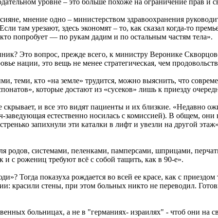
одательном уровне – это больше похоже на ограничение прав и с
ияне, мнение одно – министерством здравоохранения руководит н
ли там урезают, здесь экономят – то, как сказал когда-то прем
, кто попробует — по рукам дадим и по остальным частям тела».
иник? Это вопрос, прежде всего, к министру Веронике Скворцово
овье нации, это вещь не менее стратегическая, чем продовольст
, теми, кто «на земле» трудится, можно выяснить, что совреме
понатов», которые достают из «сусеков» лишь к приезду очеред
е скрывает, и все это видят пациенты и их близкие. «Недавно ож
ч-заведующая естественно носилась с комиссией). В общем, они 
стренько запихнули эти каталки в лифт и увезли на другой эта
я родов, системами, пеленками, памперсами, шприцами, перчат
к и с рожениц требуют всё с собой тащить, как в 90-е».
и»? Тогда показуха рождается во всей ее красе, как с приездом
и: красили стены, при этом больных никто не переводил. Готов
венных больницах, а не в "германиях- израилях" - чтоб они на 