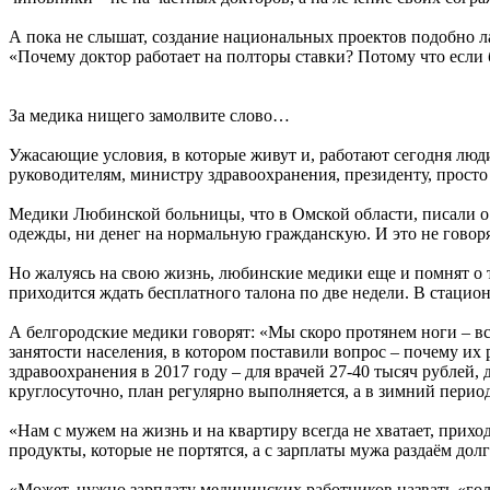
А пока не слышат, создание национальных проектов подобно ла
«Почему доктор работает на полторы ставки? Потому что если буде
За медика нищего замолвите слово…
Ужасающие условия, в которые живут и, работают сегодня лю
руководителям, министру здравоохранения, президенту, просто
Медики Любинской больницы, что в Омской области, писали о 
одежды, ни денег на нормальную гражданскую. И это не говоря
Но жалуясь на свою жизнь, любинские медики еще и помнят о 
приходится ждать бесплатного талона по две недели. В стацион
А белгородские медики говорят: «Мы скоро протянем ноги – вс
занятости населения, в котором поставили вопрос – почему их 
здравоохранения в 2017 году – для врачей 27-40 тысяч рублей, 
круглосуточно, план регулярно выполняется, а в зимний период
«Нам с мужем на жизнь и на квартиру всегда не хватает, прихо
продукты, которые не портятся, а с зарплаты мужа раздаём долг
«Может, нужно зарплату медицинских работников назвать «гол