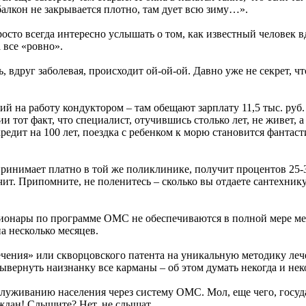
 балкон не закрывается плотно, там дует всю зиму…».
росто всегда интересно услышать о том, как известный человек в
 все «ровно».
, вдруг заболевая, происходит ой-ой-ой. Давно уже не секрет, ч
ий на работу кондуктором – там обещают зарплату 11,5 тыс. ру
и тот факт, что специалист, отучившись столько лет, не живет,
дит на 100 лет, поездка с ребенком к морю становится фантасти
принимает платно в той же поликлинике, получит процентов 25-
чит. Припомните, не поленитесь – сколько вы отдаете сантехник
ионары по программе ОМС не обеспечиваются в полной мере мед
а несколько месяцев.
ения» или скворцовского патента на уникальную методику леч
 вывернуть наизнанку все карманы – об этом думать некогда и нек
луживанию населения через систему ОМС. Мол, еще чего, госуд
аждан! Слышите? Нет, не слышат.