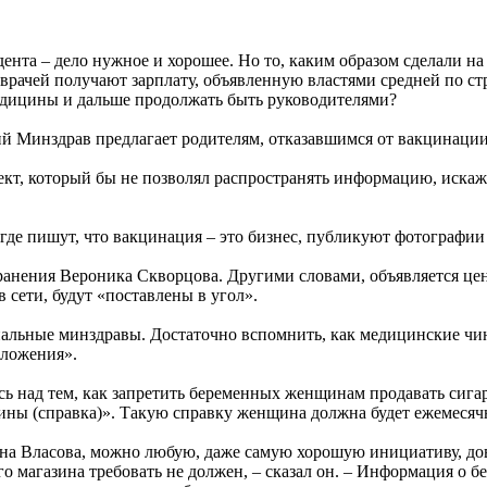
дента – дело нужное и хорошее. Но то, каким образом сделали 
рачей получают зарплату, объявленную властями средней по стр
дицины и дальше продолжать быть руководителями?
ий Минздрав предлагает родителям, отказавшимся от вакцинации д
оект, который бы не позволял распространять информацию, иск
х, где пишут, что вакцинация – это бизнес, публикуют фотографи
анения Вероника Скворцова. Другими словами, объявляется ценз
 сети, будут «поставлены в угол».
ональные минздравы. Достаточно вспомнить, как медицинские чи
оложения».
сь над тем, как запретить беременных женщинам продавать сига
ны (справка)». Такую справку женщина должна будет ежемесячн
а Власова, можно любую, даже самую хорошую инициативу, довес
о магазина требовать не должен, – сказал он. – Информация о 