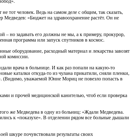
вобод».
е тот человек. Ведь на самом деле с общим, так сказать,
ьер Медведев: «Бюджет на здравоохранение растёт. Он не
й – но задавать его должны не мы, а к примеру, прокурор,
венная программа или запуск спутников в космос.
нные оборудование, расходный материал и лекарства завозят
ной комиссии.
идали врача в больнице. И как раз попали на какую-то
новые каталки откуда-то из чулана прикатили, сняли пленки,
ж». (Видимо, уважаемой Юнне Мориц не повезло попасть в
ками и прочей медицинской канителью, чтоб если проверка
 того же Медведева в одну из больниц: «Ждали Медведева.
ились к «показухе». В отделении рядом все больные дышали
своей шкуре почувствовали результаты своих