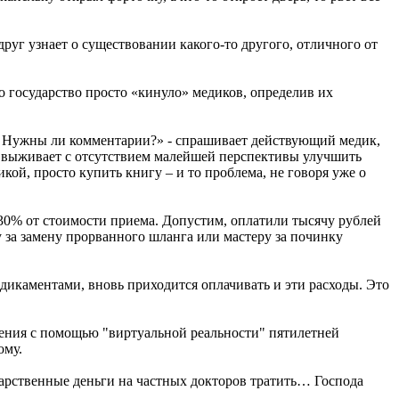
друг узнает о существовании какого-то другого, отличного от
то государство просто «кинуло» медиков, определив их
б. Нужны ли комментарии?» - спрашивает действующий медик,
 а выживает с отсутствием малейшей перспективы улучшить
кой, просто купить книгу – и то проблема, не говоря уже о
30% от стоимости приема. Допустим, оплатили тысячу рублей
у за замену прорванного шланга или мастеру за починку
икаментами, вновь приходится оплачивать и эти расходы. Это
ения с помощью "виртуальной реальности" пятилетней
ому.
арственные деньги на частных докторов тратить… Господа