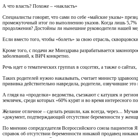
А что власть? Похоже – «накласть»
Специалисты говорят, что сами по себе «майские указы» прези
промежуточный итог по выполнению указов. Когда лишь 5,7% в
продолжения? Достойны ли нынешние руководители нашей ме
Если вместо того, чтобы «болеть» за свою отрасль, скворцовск
Кроме того, с подачи же Минздрава разрабатывается законопр
заболеваний, к ВИЧ конкретно.
Речь идет о тематических группах в соцсетях, а также о сайта
Таких родителей нужно наказывать, считает министр здравоохр
прививка действительно навредила, родители, озвучившие это в
А глядя на «проделки» ведомства, съезжают с катушек и реги
землячек, среди которых «60% курят и во время интересного п
Желание отличное – сделать решили, как всегда, через… Мучая
«документ, подтверждающий отсутствие беременности у женщи
По мнению сопредседателя Всероссийского союза пациентов Ян
справок об отсутствии беременности никакой продавец никаког