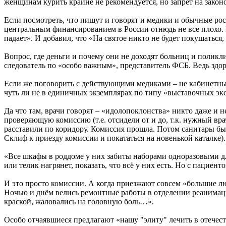
женщинам курить крайне не рекомендуется, но запрет на закон
Если посмотреть, что пишут и говорят и медики и обычные росс
центральным финансированием в России отнюдь не все плохо. Ес
падает». И добавил, что «На святое никто не будет покушаться
Вопрос, где деньги и почему они не доходят больниц и поликл
следователь по «особо важным», представитель ФСБ. Ведь здор
Если же поговорить с действующими медиками – не кабинетными
чуть ли не в единичных экземплярах по типу «выставочных экс
Да что там, врачи говорят – «идолопоклонства» никто даже и н
проверяющую комиссию (т.е. отсидели от и до, т.к. нужный вра
расставили по коридору. Комиссия прошла. Потом санитары бы
Склиф к приезду комиссии и покататься на новенькой каталке).
«Все шкафы в роддоме у них забиты наборами одноразовыми дл
или телик нагрянет, показать, что всё у них есть. Но с пациенто
И это просто комиссии. А когда приезжают совсем «большие люд
Ночью и днём велись ремонтные работы в отделении реанимаци
краской, жаловались на головную боль…».
Особо отчаявшиеся предлагают «нашу "элиту" лечить в отечест