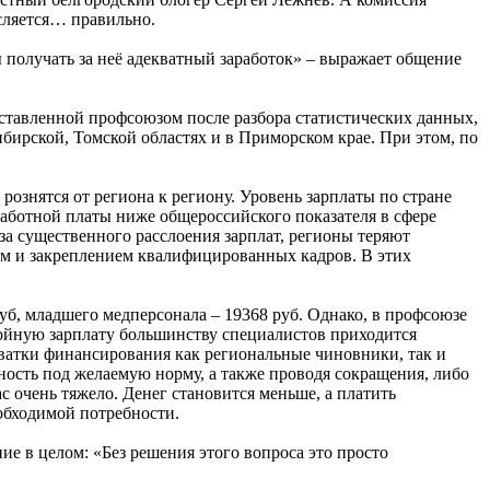
исляется… правильно.
 получать за неё адекватный заработок» – выражает общение
оставленной профсоюзом после разбора статистических данных,
ибирской, Томской областях и в Приморском крае. При этом, по
рознятся от региона к региону. Уровень зарплаты по стране
аработной платы ниже общероссийского показателя в сфере
-за существенного расслоения зарплат, регионы теряют
ем и закреплением квалифицированных кадров. В этих
руб, младшего медперсонала – 19368 руб. Однако, в профсоюзе
стойную зарплату большинству специалистов приходится
ехватки финансирования как региональные чиновники, так и
ность под желаемую норму, а также проводя сокращения, либо
 очень тяжело. Денег становится меньше, а платить
еобходимой потребности.
е в целом: «Без решения этого вопроса это просто