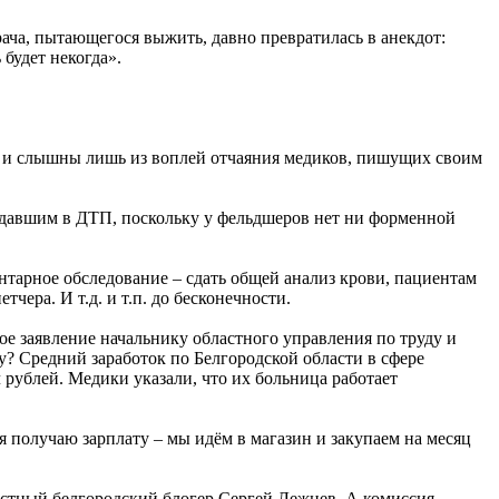
рача, пытающегося выжить, давно превратилась в анекдот:
 будет некогда».
ны и слышны лишь из воплей отчаяния медиков, пишущих своим
адавшим в ДТП, поскольку у фельдшеров нет ни форменной
нтарное обследование – сдать общей анализ крови, пациентам
чера. И т.д. и т.п. до бесконечности.
ое заявление начальнику областного управления по труду и
ну? Средний заработок по Белгородской области в сфере
ч рублей. Медики указали, что их больница работает
 я получаю зарплату – мы идём в магазин и закупаем на месяц
вестный белгородский блогер Сергей Лежнев. А комиссия