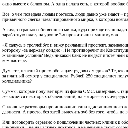
окно вместе с балконом. А одна палата есть, в которой вообще
Все, о чем поведала людям поэтесса, люди давно уже знают – п
привычного слегка идеализированного мирка, в котором всегда
А там, за гранью собственного мирка, куда приходится попадать
заработную плату на уровне 2-х прожиточных минимумов.
«Я сажусь в троллейбус и вижу рекламный проспект, зазывающ
которому «за державу обидно». Не противоречит ли Конституци
жилищные условия? Ведь никакой банк не выдаст ипотечный кре
компьютере.
Думаете, платный прием обогащает рядовых медиков? Те, кто 
за платный осмотр у специалиста. Рублей 250 специалист полу
холодильника?
Суммы, которые получает врач из фонда ОМС, мизерные. Стац
же касается некоторых обследований, на которые есть очередь н
Сплошные разговоры про инновации типа «дистанционного леч
давности. А просто, без затей вылечить зуб без того, чтобы не
Или поговорить серьезно о подключении частных клиник к обс
чиновники – не на частных докторов, а на лечение своих согр