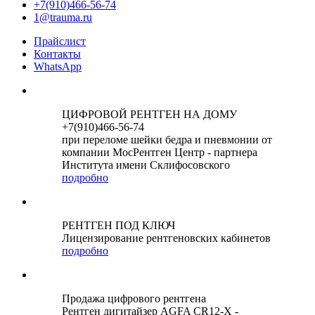
+7(910)466-56-74
1@trauma.ru
Прайслист
Контакты
WhatsApp
ЦИФРОВОЙ РЕНТГЕН НА ДОМУ
+7(910)466-56-74
при переломе шейки бедра и пневмонии от
компании МосРентген Центр - партнера
Института имени Склифосовского
подробно
РЕНТГЕН ПОД КЛЮЧ
Лицензирование рентгеновских кабинетов
подробно
Продажа цифрового рентгена
Рентген дигитайзер AGFA CR12-X -