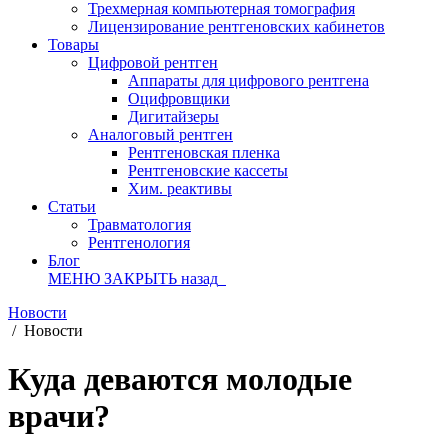
Трехмерная компьютерная томография
Лицензирование рентгеновских кабинетов
Товары
Цифровой рентген
Аппараты для цифрового рентгена
Оцифровщики
Дигитайзеры
Аналоговый рентген
Рентгеновская пленка
Рентгеновские кассеты
Хим. реактивы
Статьи
Травматология
Рентгенология
Блог
МЕНЮ
ЗАКРЫТЬ
назад
Новости
/
Новости
Куда деваются молодые
врачи?