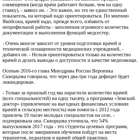
совмещения (когда врачи работают больше, чем на одну
ставку), - заявил он. - Это важно, но это не единственный
показатель, на который надо ориентироваться. По мнению
Якобсона, врачей надо, прежде всего, избавить от
непрофильной работы - заполнения огромного количества
документации и выполнения функций медсестер.
- Очень многое зависит от уровня подготовки врачей и
технической оснащенности медицинских учреждений, -
добавил он. - Нельзя ориентироваться только на количество
врачей и делать выводы о доступности и качестве медпомощи.
Осенью 2016-го глава Минздрава России Вероника
Скворцова говорила, что через два-три года дефицит будет
ликвидирован.
- Только за прошлый год мы нарастили количество врачей
(всех специальностей) на одну тысячу, а программа «Земский
доктор» (привлечение на выгодных финансовых условиях
врачей в сельскую местность) нам помогла с 2012 года
привлечь 19 тысяч молодых специалистов на селе, -
подчеркивала она. Скворцова уточнила, что 54%
выпускников 2017 года - это студенты целевых программ,
которые после завершения обучения пойдут на места
терапевтов, педиатров и врачей общей практики.