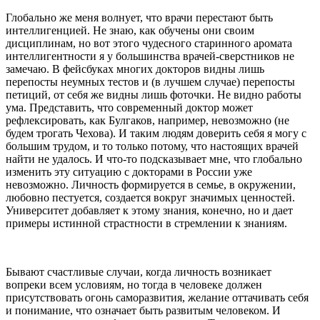
Глобально же меня волнует, что врачи перестают быть
интеллигенцией. Не знаю, как обучены они своим
дисциплинам, но вот этого чудесного старинного аромата
интеллигентности я у большинства врачей-сверстников не
замечаю. В фейсбуках многих докторов видны лишь
перепосты неумных тестов и (в лучшем случае) перепосты
петиций, от себя же видны лишь фоточки. Не видно работы
ума. Представить, что современный доктор может
рефлексировать, как Булгаков, например, невозможно (не
будем трогать Чехова). И таким людям доверить себя я могу с
большим трудом, и то только потому, что настоящих врачей
найти не удалось. И что-то подсказывает мне, что глобально
изменить эту ситуацию с докторами в России уже
невозможно. Личность формируется в семье, в окружении,
любовно пестуется, создается вокруг значимых ценностей.
Университет добавляет к этому знания, конечно, но и дает
примеры истинной страстности в стремлении к знаниям.
Бывают счастливые случаи, когда личность возникает
вопреки всем условиям, но тогда в человеке должен
присутствовать огонь саморазвития, желание оттачивать себя
и понимание, что означает быть развитым человеком. И