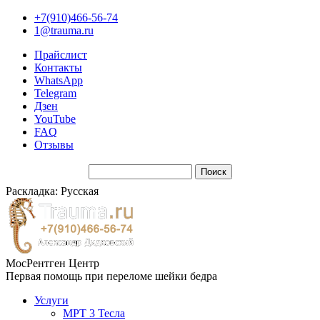
+7(910)466-56-74
1@trauma.ru
Прайслист
Контакты
WhatsApp
Telegram
Дзен
YouTube
FAQ
Отзывы
Раскладка: Русская
МосРентген Центр
Первая помощь при переломе шейки бедра
Услуги
МРТ 3 Тесла