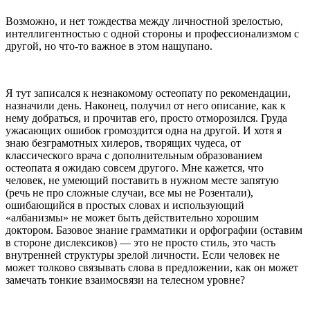
Возможно, и нет тождества между личностной зрелостью,
интеллигентностью с одной стороны и профессионализмом с
другой, но что-то важное в этом нащупано.
Я тут записался к незнакомому остеопату по рекомендации,
назначили день. Наконец, получил от него описание, как к
нему добраться, и прочитав его, просто отморозился. Груда
ужасающих ошибок громоздится одна на другой. И хотя я
знаю безграмотных хилеров, творящих чудеса, от
классического врача с дополнительным образованием
остеопата я ожидаю совсем другого. Мне кажется, что
человек, не умеющий поставить в нужном месте запятую
(речь не про сложные случаи, все мы не Розентали),
ошибающийся в простых словах и использующий
«албанизмы» не может быть действительно хорошим
доктором. Базовое знание грамматики и орфографии (оставим
в стороне дислексиков) — это не просто стиль, это часть
внутренней структуры зрелой личности. Если человек не
может толково связывать слова в предложении, как он может
замечать тонкие взаимосвязи на телесном уровне?