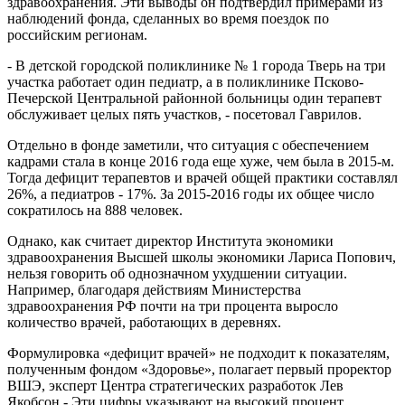
здравоохранения. Эти выводы он подтвердил примерами из
наблюдений фонда, сделанных во время поездок по
российским регионам.
- В детской городской поликлинике № 1 города Тверь на три
участка работает один педиатр, а в поликлинике Псково-
Печерской Центральной районной больницы один терапевт
обслуживает целых пять участков, - посетовал Гаврилов.
Отдельно в фонде заметили, что ситуация с обеспечением
кадрами стала в конце 2016 года еще хуже, чем была в 2015-м.
Тогда дефицит терапевтов и врачей общей практики составлял
26%, а педиатров - 17%. За 2015-2016 годы их общее число
сократилось на 888 человек.
Однако, как считает директор Института экономики
здравоохранения Высшей школы экономики Лариса Попович,
нельзя говорить об однозначном ухудшении ситуации.
Например, благодаря действиям Министерства
здравоохранения РФ почти на три процента выросло
количество врачей, работающих в деревнях.
Формулировка «дефицит врачей» не подходит к показателям,
полученным фондом «Здоровье», полагает первый проректор
ВШЭ, эксперт Центра стратегических разработок Лев
Якобсон.- Эти цифры указывают на высокий процент