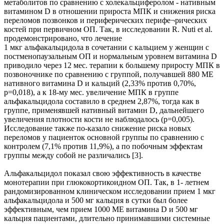
метаболитов по сравнению с холекальциферолом - нативным
витамином D в отношении прироста МПК и снижения риска
переломов позвонков и периферических перифе¬рических
костей при первичном ОП. Так, в исследовании R. Nuti еt al.
продемонстрировано, что лечение
1 мкг альфакальцидола в сочетании с кальцием у женщин с
постменопаузальным ОП и нормальным уровнем витамина D
приводило через 12 мес. терапии к большему приросту МПК в
позвоночнике по сравнению с группой, получавшей 880 МЕ
нативного витамина D и кальций (2,33% против 0,70%,
р=0,018), а к 18-му мес. увеличение МПК в группе
альфакальцидола составило в среднем 2,87%, тогда как в
группе, применявшей нативный витамин D, дальнейшего
увеличения плотности кости не наблюдалось (р=0,005).
Исследование также по-казало снижение риска новых
переломов у пациенток основной группы по сравнению с
контролем (7,1% против 11,9%), а по побочным эффектам
группы между собой не различались [3].
Альфакальцидол показал свою эффективность в качестве
монотерапии при глюкокортикоидном ОП. Так, в 1- летнем
рандомизированном клиническом исследовании прием 1 мкг
альфакальцидола и 500 мг кальция в сутки был более
эффективным, чем прием 1000 МЕ витамина D и 500 мг
кальция пациентами, длительно принимавшими системные