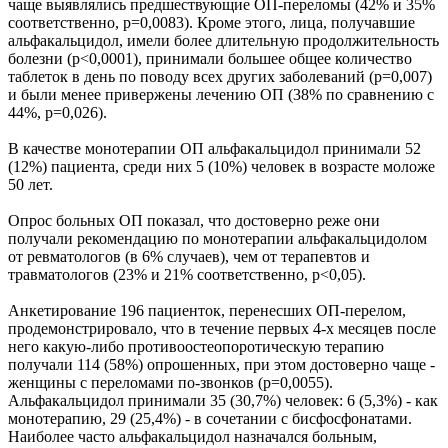
чаще выявлялись предшествующие ОП-переломы (42% и 35%
соответственно, p=0,0083). Кроме этого, лица, получавшие
альфакальцидол, имели более длительную продолжительность
болезни (p<0,0001), принимали большее общее количество
таблеток в день по поводу всех других заболеваний (p=0,007)
и были менее привержены лечению ОП (38% по сравнению с
44%, p=0,026).
В качестве монотерапии ОП альфакальцидол принимали 52
(12%) пациента, среди них 5 (10%) человек в возрасте моложе
50 лет.
Опрос больных ОП показал, что достоверно реже они
получали рекомендацию по монотерапии альфакальцидолом
от ревматологов (в 6% случаев), чем от терапевтов и
травматологов (23% и 21% соответственно, р<0,05).
Анкетирование 196 пациенток, перенесших ОП-перелом,
продемонстрировало, что в течение первых 4-х месяцев после
него какую-либо противоостеопоротическую терапию
получали 114 (58%) опрошенных, при этом достоверно чаще -
женщины с переломами по-звонков (p=0,0055).
Альфакальцидол принимали 35 (30,7%) человек: 6 (5,3%) - как
монотерапию, 29 (25,4%) - в сочетании с бисфосфонатами.
Наиболее часто альфакальцидол назначался больным,