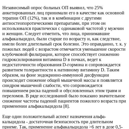
Независимый опрос больных ОП выявил, что 25%
анкетированных лиц принимали его в качестве как основной
терапии ОП (12%), так и в комбинации с другими
антиостеопоротическими препаратами, при этом он
использовался практически с одинаковой частотой у мужчин
и женщин. Следует отметить, что лица, принимавшие
альфакальцидол, были старше по возрасту и, как следствие,
имели более длительный срок болезни. Это оправданно, т. к. у
пожилых людей с возрастом отмечается уменьшение скорости
клубочковой фильтрации, которое способствует снижению
гидроксилирования витамина D в почках, ведет к
недостаточности образования D-гормона и сопровождается
развитием толерантности к нативному витамину D. Таким
образом, на фоне эндокринно-иммунной дисфункции
происходит снижение общей мышечной массы и появляется
синдром мышечной слабости, что сопровождается
повышением риска падений и обусловленных этим травм и
переломов. В ряде исследований было показано значительное
снижение частоты падений пациентов пожилого возраста при
применении альфакальцидола [8].
Еще один положительный аспект назначения альфа-
кальцидола - достаточная безопасность при длительном
приеме. Так, применение альфакальцидола >6 лет в дозе 0,5-