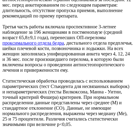
мес. перед анкетированием по следующим параметрам:
длительность, отсутствие пропуска приемов, выполнение
рекомендаций по приему препарата.
Третья часть работы включала проспективное 3-летнее
наблюдение за 196 женщинами в постменопаузе (средний
возраст 65,8±9,1 года), перенесших ОП-переломы
прокси
мального отдела бедра
, дистального отдела предплечья,
шейки плечевой кости, позвоночника и лодыжки. На всех
женщин заполнялась унифицированная анкета через 4, 12, 24
и 36 мес. после произошедшего перелома, в которую были
включены вопросы о проведении антиостеопоротического
лечения и приверженности ему.
Статистическая обработка проводилась с использованием
параметрических (тест Стьюдента для несвязанных выборок)
и непараметрических (тесты Вилкоксона, Манна - Уитни,
точный критерий Фишера) критериев. При нормальном
распределении данные представлены через среднее (М) и
стандартное отклонение (СО). Данные, не имеющие
нормального распределения, выражены через медиану (Ме),
25 и 75 процентили. Различия считались статистически
значимыми при величине p<0,05.