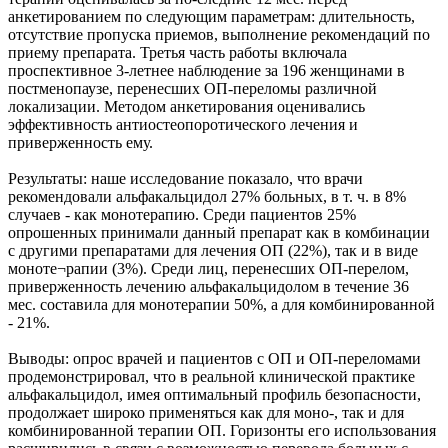
анкетированием по следующим параметрам: длительность,
отсутствие пропуска приемов, выполнение рекомендаций по
приему препарата. Третья часть работы включала
проспективное 3-летнее наблюдение за 196 женщинами в
постменопаузе, перенесших ОП-переломы различной
локализации. Методом анкетирования оценивались
эффективность антиостеопоротического лечения и
приверженность ему.
Результаты: наше исследование показало, что врачи
рекомендовали альфакальцидол 27% больных, в т. ч. в 8%
случаев - как монотерапию. Среди пациентов 25%
опрошенных принимали данный препарат как в комбинации
с другими препаратами для лечения ОП (22%), так и в виде
моноте¬рапии (3%). Среди лиц, перенесших ОП-перелом,
приверженность лечению альфакальцидолом в течение 36
мес. составила для монотерапии 50%, а для комбинированной
- 21%.
Выводы: опрос врачей и пациентов с ОП и ОП-переломами
продемонстрировал, что в реальной клинической практике
альфакальцидол, имея оптимальный профиль безопасности,
продолжает широко применяться как для моно-, так и для
комбинированной терапии ОП. Горизонты его использования