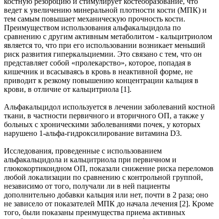
костную резорбцию и стимулирует костеобразование, что
ведет к увеличению минеральной плотности кости (МПК) и
тем самым повышает механическую прочность кости.
Преимуществом использования альфакальцидола по
сравнению с другим активным метаболитом - кальцитриолом
является то, что при его использовании возникает меньший
риск развития гиперкальциемии. Это связано с тем, что он
представляет собой «пролекарство», которое, попадая в
кишечник и всасываясь в кровь в неактивной форме, не
приводит к резкому повышению концентрации кальция в
крови, в отличие от кальцитриола [1].
Альфакальцидол используется в лечении заболеваний костной
ткани, в частности первичного и вторичного ОП, а также у
больных с хроническими заболеваниями почек, у которых
нарушено 1-альфа-гидроксилирование витамина D3.
Исследования, проведенные с использованием
альфакальцидола и кальцитриола при первичном и
глюкокортикоидном ОП, показали снижение риска переломов
любой локализации по сравнению с контрольной группой,
независимо от того, получали ли в ней пациенты
дополнительно добавки кальция или нет, почти в 2 раза; оно
не зависело от показателей МПК до начала лечения [2]. Кроме
того, были показаны преимущества приема активных