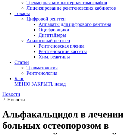
Трехмерная компьютерная томография
Лицензирование рентгеновских кабинетов
Товары
Цифровой рентген
Аппараты для цифрового рентгена
Оцифровщики
Дигитайзеры
Аналоговый рентген
Рентгеновская пленка
Рентгеновские кассеты
Хим. реактивы
Статьи
Травматология
Рентгенология
Блог
МЕНЮ
ЗАКРЫТЬ
назад
Новости
/
Новости
Альфакальцидол в лечении
больных остеопорозом в