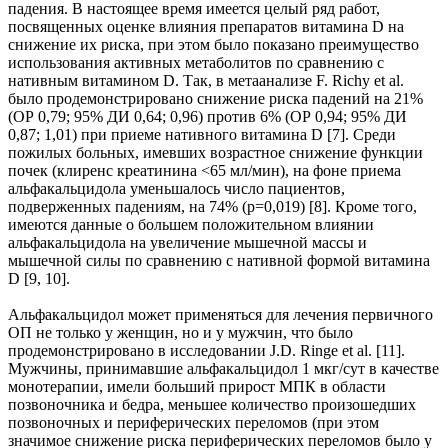
падения. В настоящее время имеется целый ряд работ,
посвященных оценке влияния препаратов витамина D на
снижение их риска, при этом было показано преимущество
использования активных метаболитов по сравнению с
нативным витамином D. Так, в метаанализе F. Richy еt al.
было продемонстрировано снижение риска падений на 21%
(ОР 0,79; 95% ДИ 0,64; 0,96) против 6% (ОР 0,94; 95% ДИ
0,87; 1,01) при приеме нативного витамина D [7]. Среди
пожилых больных, имевших возрастное снижение функции
почек (клиренс креатинина <65 мл/мин), на фоне приема
альфакальцидола уменьшалось число пациентов,
подверженных падениям, на 74% (р=0,019) [8]. Кроме того,
имеются данные о большем положительном влиянии
альфакальцидола на увеличение мышечной массы и
мышечной силы по сравнению с нативной формой витамина
D [9, 10].
Альфакальцидол может применяться для лечения первичного
ОП не только у женщин, но и у мужчин, что было
продемонстрировано в исследовании J.D. Ringe еt al. [11].
Мужчины, принимавшие альфакальцидол 1 мкг/сут в качестве
монотерапии, имели больший прирост МПК в области
позвоночника и бедра, меньшее количество произошедших
позвоночных и периферических переломов (при этом
значимое снижение риска периферических переломов было у