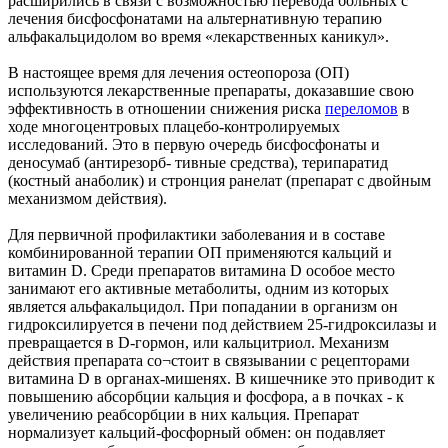
расширились в связи с возможностью перевода больных с
лечения бисфосфонатами на альтернативную терапию
альфакальцидолом во время «лекарственных каникул».
В настоящее время для лечения остеопороза (ОП)
используются лекарственные препараты, доказавшие свою
эффективность в отношении снижения риска
переломов
в
ходе многоцентровых плацебо-контролируемых
исследований. Это в первую очередь бисфосфонаты и
деносумаб (антирезорб- тивные средства), терипаратид
(костный анаболик) и стронция ранелат (препарат с двойным
механизмом действия).
Для первичной профилактики заболевания и в составе
комбинированной терапии ОП применяются кальций и
витамин D. Среди препаратов витамина D особое место
занимают его активные метаболиты, одним из которых
является альфакальцидол. При попадании в организм он
гидроксилируется в печени под действием 25-гидроксилазы и
превращается в D-гормон, или кальцитриол. Механизм
действия препарата со¬стоит в связывании с рецепторами
витамина D в органах-мишенях. В кишечнике это приводит к
повышению абсорбции кальция и фосфора, а в почках - к
увеличению реабсорбции в них кальция. Препарат
нормализует кальций-фосфорный обмен: он подавляет