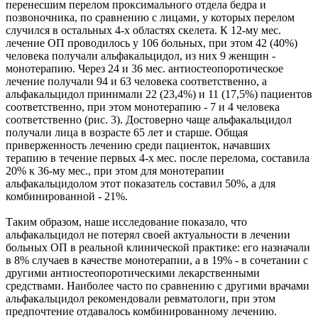
перенесшим перелом проксимального отдела бедра и
позвоночника, по сравнению с лицами, у которых перелом
случился в остальных 4-х областях скелета. К 12-му мес.
лечение ОП проводилось у 106 больных, при этом 42 (40%)
человека получали альфакальцидол, из них 9 женщин -
монотерапию. Через 24 и 36 мес. антиостеопоротическое
лечение получали 94 и 63 человека соответственно, а
альфакальцидол принимали 22 (23,4%) и 11 (17,5%) пациентов
соответственно, при этом монотерапию - 7 и 4 человека
соответственно (рис. 3). Достоверно чаще альфакальцидол
получали лица в возрасте 65 лет и старше. Общая
приверженность лечению среди пациенток, начавших
терапию в течение первых 4-х мес. после перелома, составила
20% к 36-му мес., при этом для монотерапии
альфакальцидолом этот показатель составил 50%, а для
комбинированной - 21%.
Таким образом, наше исследование показало, что
альфакальцидол не потерял своей актуальности в лечении
больных ОП в реальной клинической практике: его назначали
в 8% случаев в качестве монотерапии, а в 19% - в сочетании с
другими антиостеопоротическими лекарственными
средствами. Наиболее часто по сравнению с другими врачами
альфакальцидол рекомендовали ревматологи, при этом
предпочтение отдавалось комбинированному лечению.