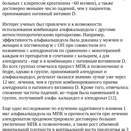
больных с клиренсом креатинина <60 мл/мин), а также
достоверно меньшее число падений, чем у пациентов,
принимавших нативный витамин D.
Интерес ученых был привлечен и к возможности
использования комбинации альфакальцидола с другими
антиостеопоротическими препаратами. Например,
эффективность альфакальцидола была доказана у мужчин и
женщин в постменопаузе с ОП при совместном его
назначении с алендронатом по сравнению с монотерапией
каждым из препаратов в сочетании с кальцием, а для
алендроната - еще и в комбинации с нативным витамином D.
Во всех группах отмечался прирост МПК в позвоночнике и
бедре, однако в группе, принимавшей алендронат и
альфакальцидол, результат оказался значимо лучше уже через
12 мес. лечения, чем в группе комбинированного приема
алендроната и нативного витамина D. Кроме того, отмечалось
снижение частоты падений, ко¬торая была наименьшей в
группе, получавшей альфа- кальцидол и алендронат [12].
Еще одно исследование по изучению аддитивного влияния 1
мкг альфакальцидола на МПК и прочность кости при лечении
алендронатом продемонстрировало достоверно большее
увеличение МПК в позвоночнике, а также рост объемной
минеральной плотности в кортикальной кости предплечья за 3