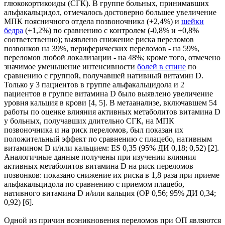
глюкокортикоиды (СГК). В группе больных, принимавших
альфакальцидол, отмечалось достоверно большее увеличение
МПК поясничного отдела позвоночника (+2,4%) и
шейки
бедра
(+1,2%) по сравнению с контролем (-0,8% и +0,8%
соответственно); выявлено снижение риска переломов
позвонков на 39%, периферических переломов - на 59%,
переломов любой локализации - на 48%; кроме того, отмечено
значимое уменьшение интенсивности
болей в спине
по
сравнению с группой, получавшей нативный витамин D.
Только у 3 пациентов в группе альфакальцидола и 2
пациентов в группе витамина D было выявлено увеличение
уровня кальция в крови [4, 5]. В метаанализе, включавшем 54
работы по оценке влияния активных метаболитов витамина D
у больных, получавших длительно СГК, на МПК
позвоночника и на риск переломов, был показан их
положительный эффект по сравнению с плацебо, нативным
витамином D и/или кальцием: ES 0,35 (95% ДИ 0,18; 0,52) [2].
Аналогичные данные получены при изучении влияния
активных метаболитов витамина D на риск переломов
позвонков: показано снижение их риска в 1,8 раза при приеме
альфакальцидола по сравнению с приемом плацебо,
нативного витамина D и/или кальция (ОР 0,56; 95% ДИ 0,34;
0,92) [6].
Одной из причин возникновения переломов при ОП являются