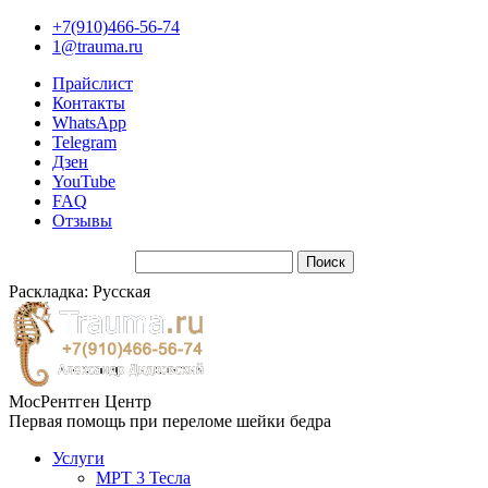
+7(910)466-56-74
1@trauma.ru
Прайслист
Контакты
WhatsApp
Telegram
Дзен
YouTube
FAQ
Отзывы
Раскладка: Русская
МосРентген Центр
Первая помощь при переломе шейки бедра
Услуги
МРТ 3 Тесла