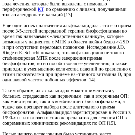
года лечения, которые были выявлены с помощью
периферической
КТ
, по сравнению с лицами, получавшими
только алендронат и кальций [13].
Еще один аспект назначения альфакальцидола - это его прием
после 3-5-летней непрерывной терапии бисфосфонатами во
время так называемых «лекарственных каникул», которые
возможны у пациентов с МПК в области шейки бедра >-2SD
и при отсутствии переломов позвонков. Исследование J.D.
Ringe и E. Schacht показало, что альфакальцидол не только
стабилизировал МПК после завершения приема
бисфосфонатов, но и способствовал ее увеличению, а также
приводил к уменьшению количества падений по сравнению с
этими показателями при приеме на¬тивного витамина D, при
одинаковой частоте побочных эффектов [14].
Таким образом, альфакальцидол может применяться у
больных, страдающих как первичным, так и вторичным ОП;
как монотерапия, так и в комбинации с бисфосфонатами, а
также как препарат выбора после длительного приема
бисфосфонатов. Альфакальцидол зарегистрирован в России в
1990-х гг. и включен в список препаратов для лечения ОП в
современных клинических рекомендациях по ОП [15].
Целью нашего исследования было установить место