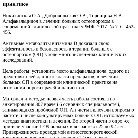
практике
Никитинская О.А., Добровольская О.В., Торопцова Н.В.
Альфакальцидол в лечении больных остеопорозом в
современной клини­ческой практике //РМЖ. 2017. № 7. С. 452-
456.
Активные метаболиты витамина D доказали свою
эффективность и безопасность в терапии больных с
остеопорозом (ОП) в ходе многочислен¬ных клинических
исследований.
Цель работы: установить место альфакальцидола, одного из
представителей данного класса препаратов, в лечении
больных ОП в современной клинической практике на
основании опроса врачей и пациентов.
Материал и методы: первая часть работы состояла из
анкетирования 307 врачей 6 основных специальностей,
занимающихся проблемой ОП. Ан¬кеты включали вопросы о
частоте и числе консультируемых больных ОП, используемых
методах диагностики и лечения. Во второй части в опро¬се
приняли участие 1799 больных в возрасте от 25 до 92 лет.
Приверженность проводимой антиостеопоротической
терапии оценивалась за по-следние 12 мес. перед