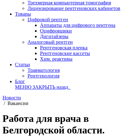
Трехмерная компьютерная томография
Лицензирование рентгеновских кабинетов
Товары
Цифровой рентген
Аппараты для цифрового рентгена
Оцифровщики
Дигитайзеры
Аналоговый рентген
Рентгеновская пленка
Рентгеновские кассеты
Хим. реактивы
Статьи
Травматология
Рентгенология
Блог
МЕНЮ
ЗАКРЫТЬ
назад
Новости
/
Вакансии
Работа для врача в
Белгородской области.