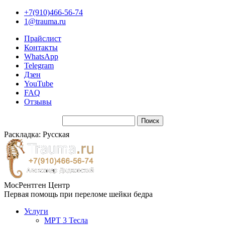
+7(910)466-56-74
1@trauma.ru
Прайслист
Контакты
WhatsApp
Telegram
Дзен
YouTube
FAQ
Отзывы
Раскладка: Русская
МосРентген Центр
Первая помощь при переломе шейки бедра
Услуги
МРТ 3 Тесла