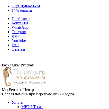
+7(910)466-56-74
1@trauma.ru
Прайслист
Контакты
WhatsApp
Telegram
Дзен
YouTube
FAQ
Отзывы
Раскладка: Русская
МосРентген Центр
Первая помощь при переломе шейки бедра
Услуги
МРТ 3 Тесла