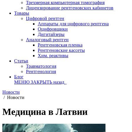
Трехмерная компьютерная томография
Лицензирование рентгеновских кабинетов
Товары
Цифровой рентген
Аппараты для цифрового рентгена
Оцифровщики
Дигитайзеры
Аналоговый рентген
Рентгеновская пленка
Рентгеновские кассеты
Хим. реактивы
Статьи
Травматология
Рентгенология
Блог
МЕНЮ
ЗАКРЫТЬ
назад
Новости
/
Новости
Медицина в Латвии