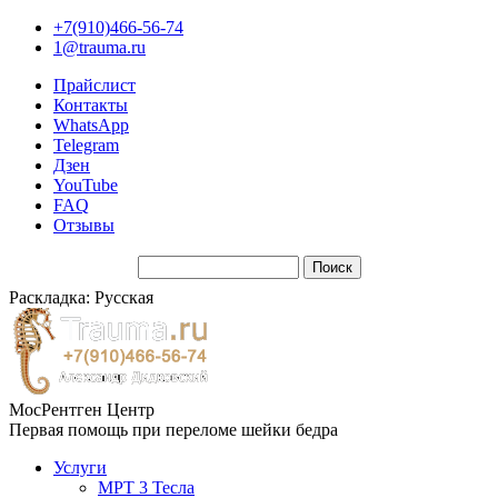
+7(910)466-56-74
1@trauma.ru
Прайслист
Контакты
WhatsApp
Telegram
Дзен
YouTube
FAQ
Отзывы
Раскладка: Русская
МосРентген Центр
Первая помощь при переломе шейки бедра
Услуги
МРТ 3 Тесла