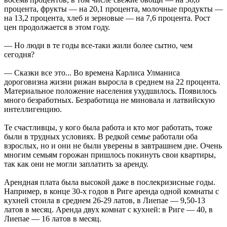
процента, фрукты — на 20,1 процента, молочные продукты —
на 13,2 процента, хлеб и зерновые — на 7,6 процента. Рост
цен продолжается в этом году.
— Но люди в те годы все-таки жили более сытно, чем
сегодня?
— Сказки все это... Во времена Карлиса Улманиса
дороговизна жизни рижан выросла в среднем на 22 процента.
Материальное положение населения ухудшилось. Появилось
много безработных. Безработица не миновала и латвийскую
интеллигенцию.
Те счастливцы, у кого была работа и кто мог работать, тоже
были в трудных условиях. В редкой семье работали оба
взрослых, но и они не были уверены в завтрашнем дне. Очень
многим семьям горожан пришлось покинуть свои квартиры,
так как они не могли заплатить за аренду.
Арендная плата была высокой даже в послекризисные годы.
Например, в конце 30-х годов в Риге аренда одной комнаты с
кухней стоила в среднем 26-29 латов, в Лиепае — 9,50-13
латов в месяц. Аренда двух комнат с кухней: в Риге — 40, в
Лиепае — 16 латов в месяц.