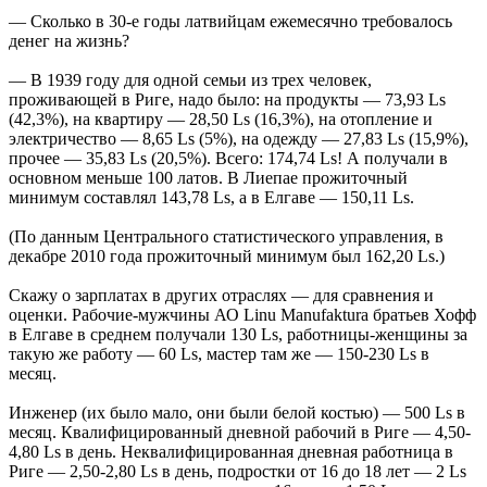
— Сколько в 30-е годы латвийцам ежемесячно требовалось
денег на жизнь?
— В 1939 году для одной семьи из трех человек,
проживающей в Риге, надо было: на продукты — 73,93 Ls
(42,3%), на квартиру — 28,50 Ls (16,3%), на отопление и
электричество — 8,65 Ls (5%), на одежду — 27,83 Ls (15,9%),
прочее — 35,83 Ls (20,5%). Всего: 174,74 Ls! А получали в
основном меньше 100 латов. В Лиепае прожиточный
минимум составлял 143,78 Ls, а в Елгаве — 150,11 Ls.
(По данным Центрального статистического управления, в
декабре 2010 года прожиточный минимум был 162,20 Ls.)
Скажу о зарплатах в других отраслях — для сравнения и
оценки. Рабочие-мужчины АО Linu Manufaktura братьев Хофф
в Елгаве в среднем получали 130 Ls, работницы-женщины за
такую же работу — 60 Ls, мастер там же — 150-230 Ls в
месяц.
Инженер (их было мало, они были белой костью) — 500 Ls в
месяц. Квалифицированный дневной рабочий в Риге — 4,50-
4,80 Ls в день. Неквалифицированная дневная работница в
Риге — 2,50-2,80 Ls в день, подростки от 16 до 18 лет — 2 Ls