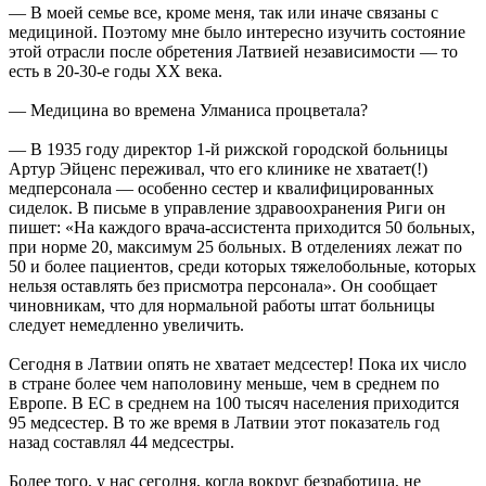
— В моей семье все, кроме меня, так или иначе связаны с
медициной. Поэтому мне было интересно изучить состояние
этой отрасли после обретения Латвией независимости — то
есть в 20-30-е годы XX века.
— Медицина во времена Улманиса процветала?
— В 1935 году директор 1-й рижской городской больницы
Артур Эйценс переживал, что его клинике не хватает(!)
медперсонала — особенно сестер и квалифицированных
сиделок. В письме в управление здравоохранения Риги он
пишет: «На каждого врача-ассистента приходится 50 больных,
при норме 20, максимум 25 больных. В отделениях лежат по
50 и более пациентов, среди которых тяжелобольные, которых
нельзя оставлять без присмотра персонала». Он сообщает
чиновникам, что для нормальной работы штат больницы
следует немедленно увеличить.
Сегодня в Латвии опять не хватает медсестер! Пока их число
в стране более чем наполовину меньше, чем в среднем по
Европе. В ЕС в среднем на 100 тысяч населения приходится
95 медсестер. В то же время в Латвии этот показатель год
назад составлял 44 медсестры.
Более того, у нас сегодня, когда вокруг безработица, не