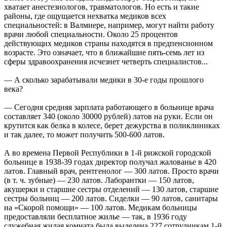
хватает анестезиологов, травматологов. Но есть и такие
районы, где ощущается нехватка медиков всех
специальностей: в Валмиере, например, могут найти работу
врачи любой специальности. Около 25 процентов
действующих медиков страны находятся в предпенсионном
возрасте. Это означает, что в ближайшие пять-семь лет из
сферы здравоохранения исчезнет четверть специалистов...
— А сколько зарабатывали медики в 30-е годы прошлого
века?
— Сегодня средняя зарплата работающего в больнице врача
составляет 340 (около 30000 рублей) латов на руки. Если он
крутится как белка в колесе, берет дежурства в поликлиниках
и так далее, то может получить 500-600 латов.
А во времена Первой Республики в 1-й рижской городской
больнице в 1938-39 годах директор получал жалованье в 420
латов. Главный врач, рентгенолог — 300 латов. Просто врачи
(в т. ч. зубные) — 230 латов. Лаборантки — 150 латов,
акушерки и старшие сестры отделений — 130 латов, старшие
сестры больниц — 200 латов. Сиделки — 90 латов, санитары
на «Скорой помощи» — 100 латов. Медикам больницы
предоставляли бесплатное жилье — так, в 1936 году
служебная жилая комната была выделена 227 сотрудникам 1-й