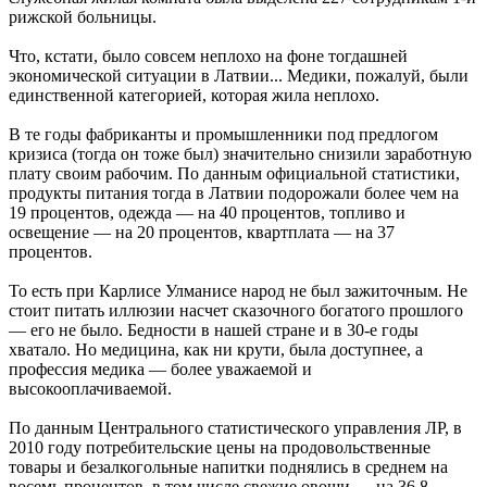
рижской больницы.
Что, кстати, было совсем неплохо на фоне тогдашней
экономической ситуации в Латвии... Медики, пожалуй, были
единственной категорией, которая жила неплохо.
В те годы фабриканты и промышленники под предлогом
кризиса (тогда он тоже был) значительно снизили заработную
плату своим рабочим. По данным официальной статистики,
продукты питания тогда в Латвии подорожали более чем на
19 процентов, одежда — на 40 процентов, топливо и
освещение — на 20 процентов, квартплата — на 37
процентов.
То есть при Карлисе Улманисе народ не был зажиточным. Не
стоит питать иллюзии насчет сказочного богатого прошлого
— его не было. Бедности в нашей стране и в 30-е годы
хватало. Но медицина, как ни крути, была доступнее, а
профессия медика — более уважаемой и
высокооплачиваемой.
По данным Центрального статистического управления ЛР, в
2010 году потребительские цены на продовольственные
товары и безалкогольные напитки поднялись в среднем на
восемь процентов, в том числе свежие овощи — на 36,8