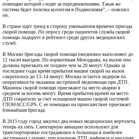
помощью которой следят за передвижениями. Такая же
система будет полезна коллегам в Подмосковье", – пояснил
он.
В стране идет тренд в сторону уменьшения времени приезда
скорой помощи. По опросу среди пациентов служба скорой
помощи лидирует в рейтинге среди других медицинских
служб.
В Москве бригады скорой помощи ежедневно выполняют до
12 тысяч выездов. По нормативам Минздрава, на вызов они
должны приезжать не позднее чем за 20 минут. Однако за
последние годы время прибытия машин скорой на вызов
сократилось до 13–14 минут. Москва остается лидером по
оперативности оказания экстренной медпомощи при ДТП.
Машины скорой помощи приезжают на место аварии в
среднем за восемь минут. Время прибытия врачей на место
ДТП сократили за счет оснащения машин скорой системой
ГЛОНАСС/GPS. С ее помощью на происшествие приезжает
ближайшая бригада.
В 2015 году город закупил два новых медицинских вертолета,
теперь их пять. Санитарную авиацию используют для
транспортировки пострадавших в больницы в наиболее
экстренных случаях: при крупном ДТП, инфаркте и инсульте.