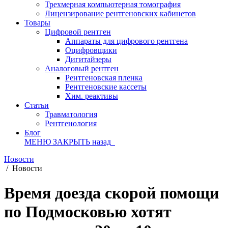
Трехмерная компьютерная томография
Лицензирование рентгеновских кабинетов
Товары
Цифровой рентген
Аппараты для цифрового рентгена
Оцифровщики
Дигитайзеры
Аналоговый рентген
Рентгеновская пленка
Рентгеновские кассеты
Хим. реактивы
Статьи
Травматология
Рентгенология
Блог
МЕНЮ
ЗАКРЫТЬ
назад
Новости
/
Новости
Время доезда скорой помощи
по Подмосковью хотят