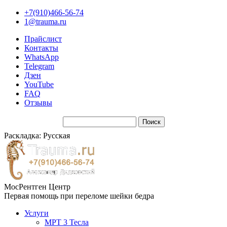
+7(910)466-56-74
1@trauma.ru
Прайслист
Контакты
WhatsApp
Telegram
Дзен
YouTube
FAQ
Отзывы
Раскладка: Русская
МосРентген Центр
Первая помощь при переломе шейки бедра
Услуги
МРТ 3 Тесла