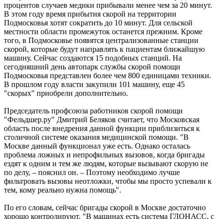
процентов случаев медики прибывали менее чем за 20 минут.
В этом году время прибытия скорой на территории
Подмосковья хотят сократить до 10 минут. Для сельской
местности области промежуток останется прежним. Кроме
того, в Подмосковье появятся централизованные станции
скорой, которые будут направлять к пациентам ближайшую
машину. Сейчас создаются 15 подобных станций. На
сегодняшний день автопарк службы скорой помощи
Подмосковья представлен более чем 800 единицами техники.
В прошлом году власти закупили 101 машину, еще 45
"скорых" приобрели дополнительно.
Председатель профсоюза работников скорой помощи
"Фельдшер.ру" Дмитрий Беляков считает, что Московская
область после внедрения данной функции приблизиться к
столичной системе оказания медицинской помощи. "В
Москве данный функционал уже есть. Однако осталась
проблема ложных и непрофильных вызовов, когда бригады
ездят к одним и тем же людям, которые вызывают скорую не
по делу, – пояснил он. – Поэтому необходимо лучше
фильтровать вызовы неотложки, чтобы мы просто успевали к
тем, кому реально нужна помощь".
По его словам, сейчас бригады скорой в Москве достаточно
хорошо контролируют. "В машинах есть система ГЛОНАСС, с