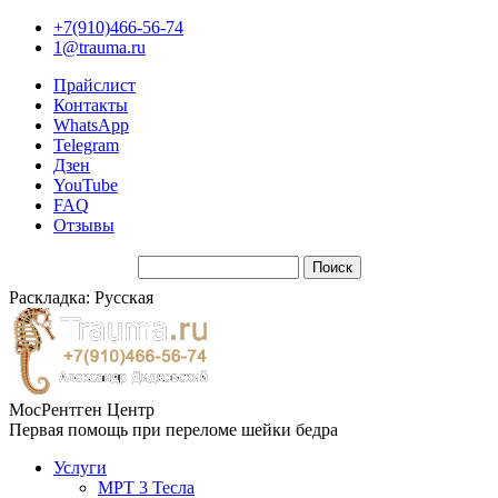
+7(910)466-56-74
1@trauma.ru
Прайслист
Контакты
WhatsApp
Telegram
Дзен
YouTube
FAQ
Отзывы
Раскладка: Русская
МосРентген Центр
Первая помощь при переломе шейки бедра
Услуги
МРТ 3 Тесла