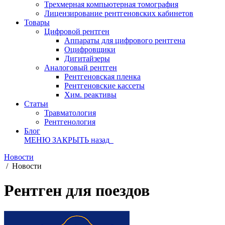
Трехмерная компьютерная томография
Лицензирование рентгеновских кабинетов
Товары
Цифровой рентген
Аппараты для цифрового рентгена
Оцифровщики
Дигитайзеры
Аналоговый рентген
Рентгеновская пленка
Рентгеновские кассеты
Хим. реактивы
Статьи
Травматология
Рентгенология
Блог
МЕНЮ
ЗАКРЫТЬ
назад
Новости
/
Новости
Рентген для поездов