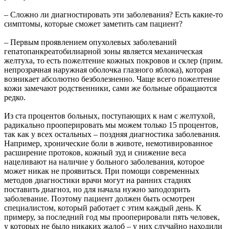
– Сложно ли диагностировать эти заболевания? Есть какие-то
симптомы, которые сможет заметить сам пациент?
– Первым проявлением опухолевых заболеваний
гепатопанкреатобилиарной зоны является механическая
желтуха, то есть пожелтение кожных покровов и склер (прим.
непрозрачная наружная оболочка глазного яблока), которая
возникает абсолютно безболезненно. Чаще всего пожелтение
кожи замечают родственники, сами же больные обращаются
редко.
Из ста процентов больных, поступающих к нам с желтухой,
радикально прооперировать мы можем только 15 процентов,
так как у всех остальных – поздняя диагностика заболевания.
Например, хронические боли в животе, немотивированное
расширение протоков, кожный зуд и снижение веса
нацеливают на наличие у больного заболевания, которое
может никак не проявиться. При помощи современных
методов диагностики врачи могут на ранних стадиях
поставить диагноз, но для начала нужно заподозрить
заболевание. Поэтому пациент должен быть осмотрен
специалистом, который работает с этим каждый день. К
примеру, за последний год мы прооперировали пять человек,
у которых не было никаких жалоб – у них случайно находили