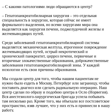
– С какими патологиями люди обращаются в центр?
– Гепатопанкреатобилиарная хирургия – это отдельная
специальность в хирургии, которая сейчас не имеет
формального выделения, но всеми хирургами мира она
выделяется как хирургия печени, поджелудочной железы и
желчевыводящих путей.
Среди заболеваний гепатопанкреатобилиарной системы
выделяется: механическая желтуха, ятрогенное повреждение
желчевыводящих путей, острый некротический и
хронический панкреатит, цирроз печени, первичные и
вторичные злокачественные образования, доброкачественные
заболевания гепатопанкреатобилиарной зоны. У каждой
нозологии есть свои причины образования.
Мы создали центр для того, чтобы нашим пациентам не
нужно было ездить в Москву, Петербург или заграницу, чтобы
поставить диагноз или сделать радикальную операцию. Наш
центр сделан по образу и подобию центра в Осло (Норвегия).
Вся анестезиолого-хирургическая бригада успела побывать
там несколько раз. Кроме того, мы объехали все постсоветское
пространство, взяв лучшее, что у них есть и привнесли в нашу
работу.