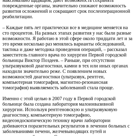
максимально щадящим, дают возможность сохранять
поврежденные органы, значительно снижают возможность
развития осложнений и сокращают срок послеоперационной
реабилитации.
– Каждые пять лет практически все в медицине меняется на
сто процентов. На разных этапах развития у нас были разные
возможности. Я работаю в этой сфере около тридцати лет и за
это время несколько раз менялись варианты обследований,
тактика и даже методика проведения операций, – рассказал
заместитель главного врача по хирургии Первой городской
больницы Виктор Поздеев. – Раньше, при отсутствии
ультразвуковой диагностики, камни в тех или иных органах
находили значительно реже. С появлением новых
возможностей диагностики (ультразвук, рентген,
компьютерная томография, магнитно-резонансная
томография) выявляемость заболеваний стала проще.
Именно с этой целью в 2007 году в Первой городской
больнице была создана лаборатория малоинвазивной
хирургии. Используя рентгеновскую и ультразвуковую
диагностику, компьютерную томографию,
видеоэндоскопическую технику врачи лаборатории
добиваются поразительных результатов в лечении больных с
заболеваниями печени, желчевыводящих путей и