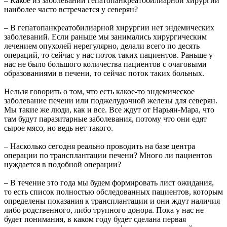
– Какое из заболеваний гепатопанкреатобилиарной хирургии
наиболее часто встречается у северян?
– В гепатопанкреатобилиарной хирургии нет эндемических
заболеваний. Если раньше мы занимались хирургическим
лечением опухолей нерегулярно, делали всего по десять
операций, то сейчас у нас поток таких пациентов. Раньше у
нас не было большого количества пациентов с очаговыми
образованиями в печени, то сейчас поток таких больных.
Нельзя говорить о том, что есть какое-то эндемическое
заболевание печени или поджелудочной железы для северян.
Мы такие же люди, как и все. Все ждут от Нарьян-Мара, что
там будут паразитарные заболевания, потому что они едят
сырое мясо, но ведь нет такого.
– Насколько сегодня реально проводить на базе центра
операции по трансплантации печени? Много ли пациентов
нуждается в подобной операции?
– В течение это года мы будем формировать лист ожидания,
то есть список полностью обследованных пациентов, которым
определены показания к трансплантации и они ждут наличия
либо родственного, либо трупного донора. Пока у нас не
будет понимания, в каком году будет сделана первая