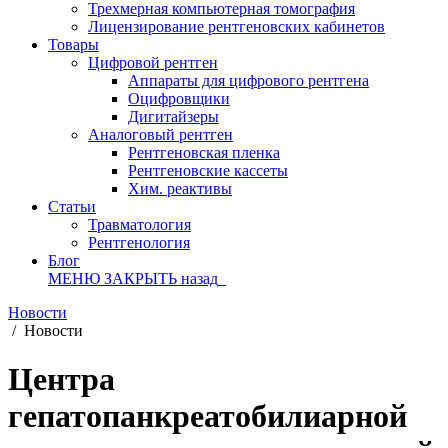
Трехмерная компьютерная томография
Лицензирование рентгеновских кабинетов
Товары
Цифровой рентген
Аппараты для цифрового рентгена
Оцифровщики
Дигитайзеры
Аналоговый рентген
Рентгеновская пленка
Рентгеновские кассеты
Хим. реактивы
Статьи
Травматология
Рентгенология
Блог
МЕНЮ
ЗАКРЫТЬ
назад
Новости
/
Новости
Центра
гепатопанкреатобилиарной