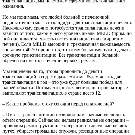
трансплантация, мы не сможем сформировать точный лист
ожидания.
Но мы понимаем, что любой больной с печеночной
недостаточностью – это кандидат для трансплантации печени.
Насколько ему срочно потребуется трансплантация печени
зависит от того, какой у него уровень шкалы MELD (прим. по
ней оценивается тяжесть состояния пациентов с циррозом
печени). Если MELD высокий и трехмесячная выживаемость
составляет 40-50 процентов, то этому больному нужно делать
срочную трансплантацию. Без трансплантации больной
обречен на смерть в течение первых трех лет.
Мы нацелены на то, чтобы проводить до девяти
трансплантаций в год. Но даже если мы будем делать две
трансплантация в год – это уже будет большая победа для
нашей области. Потому что, к сожалению, центров, которые
выполняют трансплантацию, в стране всего 12.
– Какие проблемы стоят сегодня перед гепатологией?
– Путь к трансплантации позволил нам значимо увеличить
объем операций. Сейчас мы делаем радикальные операции –
проводим реконструктивные операции на желчевыводящих
путях, убираем громадные опухоли, резекционные операции