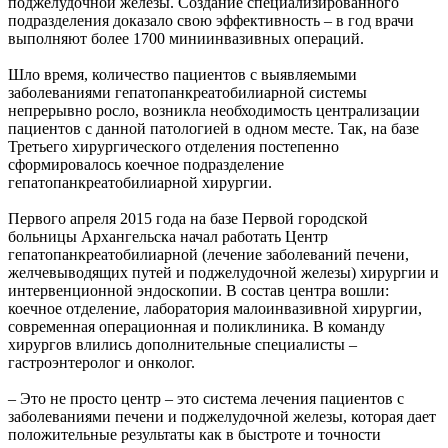
поджелудочной железы. Создание специализированного
подразделения доказало свою эффективность – в год врачи
выполняют более 1700 миниинвазивных операций.
Шло время, количество пациентов с выявляемыми
заболеваниями гепатопанкреатобилиарной системы
непрерывно росло, возникла необходимость централизации
пациентов с данной патологией в одном месте. Так, на базе
Третьего хирургического отделения постепенно
сформировалось коечное подразделение
гепатопанкреатобилиарной хирургии.
Первого апреля 2015 года на базе Первой городской
больницы Архангельска начал работать Центр
гепатопанкреатобилиарной (лечение заболеваний печени,
желчевыводящих путей и поджелудочной железы) хирургии и
интервенционной эндоскопии. В состав центра вошли:
коечное отделение, лаборатория малоинвазивной хирургии,
современная операционная и поликлиника. В команду
хирургов влились дополнительные специалисты –
гастроэнтеролог и онколог.
– Это не просто центр – это система лечения пациентов с
заболеваниями печени и поджелудочной железы, которая дает
положительные результаты как в быстроте и точности