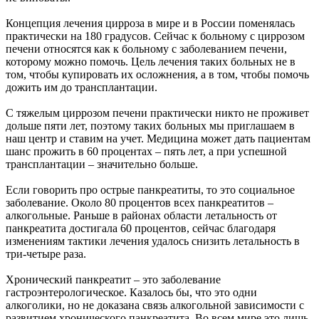
Концепция лечения цирроза в мире и в России поменялась
практически на 180 градусов. Сейчас к больному с циррозом
печени относятся как к больному с заболеванием печени,
которому можно помочь. Цель лечения таких больных не в
том, чтобы купировать их осложнения, а в том, чтобы помочь
дожить им до трансплантации.
С тяжелым циррозом печени практически никто не проживет
дольше пяти лет, поэтому таких больных мы приглашаем в
наш центр и ставим на учет. Медицина может дать пациентам
шанс прожить в 60 процентах – пять лет, а при успешной
трансплантации – значительно больше.
Если говорить про острые панкреатиты, то это социальное
заболевание. Около 80 процентов всех панкреатитов –
алкогольные. Раньше в районах области летальность от
панкреатита достигала 60 процентов, сейчас благодаря
изменениям тактики лечения удалось снизить летальность в
три-четыре раза.
Хронический панкреатит – это заболевание
гастроэнтерологическое. Казалось бы, что это одни
алкоголики, но не доказана связь алкогольной зависимости с
развитием хронического панкреатита. Во всем мире это лишь