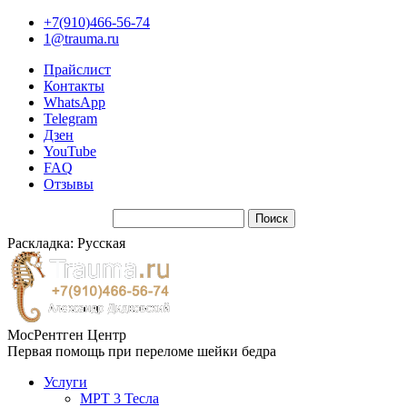
+7(910)466-56-74
1@trauma.ru
Прайслист
Контакты
WhatsApp
Telegram
Дзен
YouTube
FAQ
Отзывы
Раскладка: Русская
МосРентген Центр
Первая помощь при переломе шейки бедра
Услуги
МРТ 3 Тесла