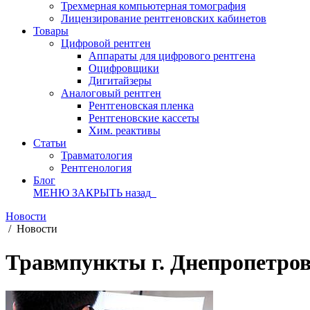
Трехмерная компьютерная томография
Лицензирование рентгеновских кабинетов
Товары
Цифровой рентген
Аппараты для цифрового рентгена
Оцифровщики
Дигитайзеры
Аналоговый рентген
Рентгеновская пленка
Рентгеновские кассеты
Хим. реактивы
Статьи
Травматология
Рентгенология
Блог
МЕНЮ
ЗАКРЫТЬ
назад
Новости
/
Новости
Травмпункты г. Днепропетров