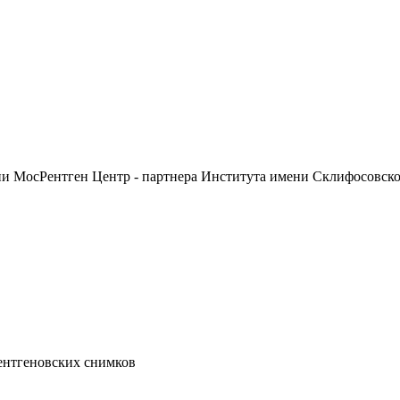
ии МосРентген Центр - партнера Института имени Склифосовск
ентгеновских снимков