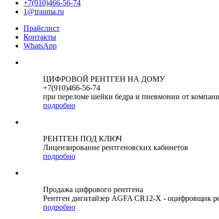
+7(910)466-56-74
1@trauma.ru
Прайслист
Контакты
WhatsApp
ЦИФРОВОЙ РЕНТГЕН НА ДОМУ
+7(910)466-56-74
при переломе шейки бедра и пневмонии от компан
подробно
РЕНТГЕН ПОД КЛЮЧ
Лицензирование рентгеновских кабинетов
подробно
Продажа цифрового рентгена
Рентген дигитайзер AGFA CR12-X - оцифровщик р
подробно