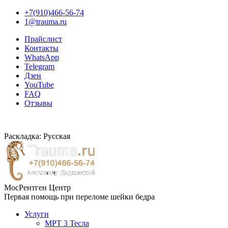
+7(910)466-56-74
1@trauma.ru
Прайслист
Контакты
WhatsApp
Telegram
Дзен
YouTube
FAQ
Отзывы
Раскладка: Русская
МосРентген Центр
Первая помощь при переломе шейки бедра
Услуги
МРТ 3 Тесла