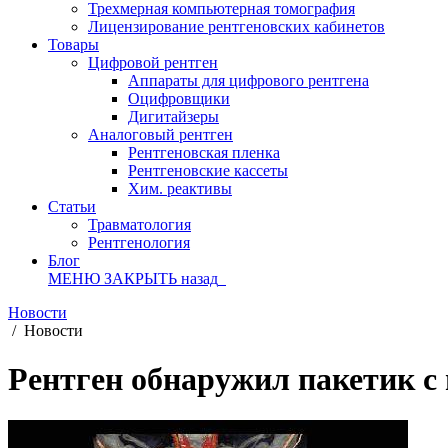
Трехмерная компьютерная томография
Лицензирование рентгеновских кабинетов
Товары
Цифровой рентген
Аппараты для цифрового рентгена
Оцифровщики
Дигитайзеры
Аналоговый рентген
Рентгеновская пленка
Рентгеновские кассеты
Хим. реактивы
Статьи
Травматология
Рентгенология
Блог
МЕНЮ
ЗАКРЫТЬ
назад
Новости
/
Новости
Рентген обнаружил пакетик с