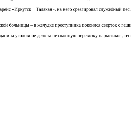
арейс «Иркутск – Талакан», на него среагировал служебный пе
ской больницы – в желудке преступника покоился сверток с гаш
анина уголовное дело за незаконную перевозку наркотиков, тепе