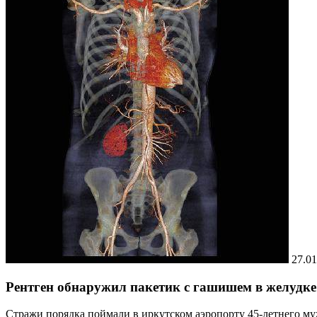
27.01
Рентген обнаружил пакетик с гашишем в желудке
Стражи порядка поймали в иркутском аэропорту 45-летнего му