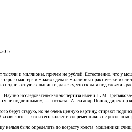
.2017
 тысячи и миллионы, причем не рублей. Естественно, что у мош
 старого мастера и можно сделать миллионы практически из ни
сю подноготную фальшивки, даже ту, что скрыта под слоями кра
— «Научно-исследовательская экспертиза имени П. М. Третьяков
тся не подлинными», — рассказал Александр Попов, директор 
ого берут старую, но не очень ценную картину, стирают подпи
вазовского — кто из его коллег и современников не рисовал мо
лку нельзя было определить по возрасту холста, мошенники счищ