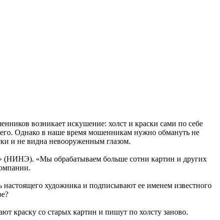
енников возникает искушение: холст и краски сами по себе
чего. Однако в наше время мошенникам нужно обмануть не
ски и не видна невооруженным глазом.
а» (НИНЭ). «Мы обрабатываем больше сотни картин и других
компании.
сь настоящего художника и подписывают ее именем известного
ре?
ают краску со старых картин и пишут по холсту заново.