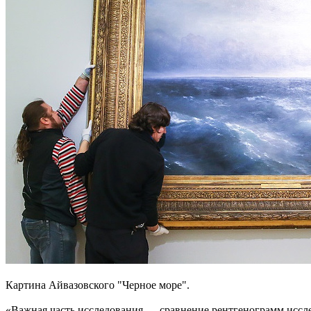
Картина Айвазовского "Черное море".
«Важная часть исследования — сравнение рентгенограмм иссле