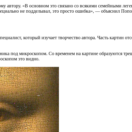
 автору. «В основном это связано со всякими семейными леген
пециально не подделывал, это просто ошибка», — объяснил Попо
специалист, который изучает творчество автора. Часть картин от
жника под микроскопом. Со временем на картине образуются тр
роскопом это видно.