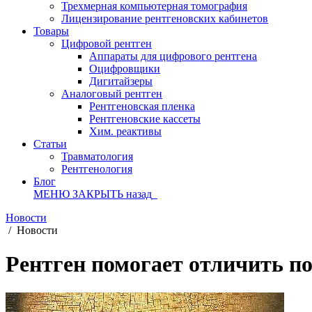
Трехмерная компьютерная томография
Лицензирование рентгеновских кабинетов
Товары
Цифровой рентген
Аппараты для цифрового рентгена
Оцифровщики
Дигитайзеры
Аналоговый рентген
Рентгеновская пленка
Рентгеновские кассеты
Хим. реактивы
Статьи
Травматология
Рентгенология
Блог
МЕНЮ
ЗАКРЫТЬ
назад
Новости
/
Новости
Рентген помогает отличить п