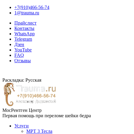
+7(910)466-56-74
1@trauma.ru
Прайслист
Контакты
WhatsApp
Telegram
Дзен
YouTube
FAQ
Отзывы
Раскладка: Русская
МосРентген Центр
Первая помощь при переломе шейки бедра
Услуги
МРТ 3 Тесла