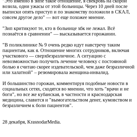
"Это именно в зипе такое отношение, я свекровь на скорой
возила, одни ужасы от этой больницы. Через 10 дней после
выписки опять приступ и по знакомству положили в СКАЛ,
совсем другое дело" — вот еще похожее мнение.
"Зип критикуют те, кто в больнице хбк не лежал. Всё
познаётся в сравнении" — высказывается горожанин.
"В поликлинике № 9 очень редко идут навстречу таким
пациентам, как я. Отношение многих сотрудников, включая
участкового — сверхбезразличное. А ситуацию с
невозможностью получить лечение человеку с постоянной
болью я считаю скорее издевательской, чем даже безразличной
или халатной" – резюмировала женщина-инвалид.
И большинство горожан, комментируя подобные новости в
социальных сетях, сходятся во мнении, что хоть "врачи и не
боги", но все же кубанская, в частности и краснодарская
медицина, славится и "вымогательством денег, кумовством и
безразличием к боли пациентов".
28 декабря, KrasnodarMedia.