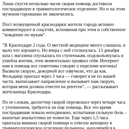
Лишь спустя несколько часов скорая помощь доставила
пострадавшую в травматологическое отделение. Но и на этом
мучения горожанки не закончились.
Пост возмущенной краснодарки жители города активно
комментируют в соцсетях, вспоминая при этом и собственное
"хождение по мукам".
"В Краснодаре 2 года. О местной медицине много слышала, и
мало что хорошего. Но вчера с ней столкнулась. 13 декабря
шла с магазина спускалась по ступенькам, подскользнулась и
ушибла копчик, отек моментально проявил себя. Интернет
нам в помощь все симптомы говорят о переломе копчика!
Вызвали скорую, дежурной все озвучили, что да как.
Фельдшер приехал через 3 часа — говорит я не по вашей
части, выписывает направление и вызывает нам скорую,
которая меня должна отвезти на рентген", — рассказывает
жительница Краснодара.
По ее словам, диспетчер скорой перезвонил через четыре часа
с уточнением, требуется ли еще помощь. Все это время
пострадавшая лежала неподвижно, испытывая сильную боль –
выпитые анальгетики не помогли. Еще через 1,5 часа
приехала машина скорой помощи и отвезла женщину в
травматологическое отделение больницы, находящейся в