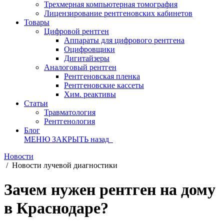
Трехмерная компьютерная томография
Лицензирование рентгеновских кабинетов
Товары
Цифровой рентген
Аппараты для цифрового рентгена
Оцифровщики
Дигитайзеры
Аналоговый рентген
Рентгеновская пленка
Рентгеновские кассеты
Хим. реактивы
Статьи
Травматология
Рентгенология
Блог
МЕНЮ
ЗАКРЫТЬ
назад
Новости
/
Новости лучевой диагностики
Зачем нужен рентген на дому
в Краснодаре?