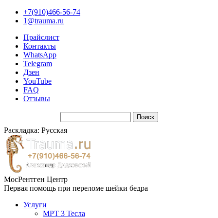
+7(910)466-56-74
1@trauma.ru
Прайслист
Контакты
WhatsApp
Telegram
Дзен
YouTube
FAQ
Отзывы
Раскладка: Русская
МосРентген Центр
Первая помощь при переломе шейки бедра
Услуги
МРТ 3 Тесла