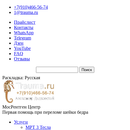
+7(910)466-56-74
1@trauma.ru
Прайслист
Контакты
WhatsApp
Telegram
Дзен
YouTube
FAQ
Отзывы
Раскладка: Русская
МосРентген Центр
Первая помощь при переломе шейки бедра
Услуги
МРТ 3 Тесла