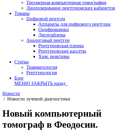
Трехмерная компьютерная томография
Лицензирование рентгеновских кабинетов
Товары
Цифровой рентген
Аппараты для цифрового рентгена
Оцифровщики
Дигитайзеры
Аналоговый рентген
Рентгеновская пленка
Рентгеновские кассеты
Хим. реактивы
Статьи
Травматология
Рентгенология
Блог
МЕНЮ
ЗАКРЫТЬ
назад
Новости
/
Новости лучевой диагностики
Новый компьютерный
томограф в Феодосии.