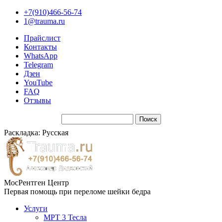
+7(910)466-56-74
1@trauma.ru
Прайслист
Контакты
WhatsApp
Telegram
Дзен
YouTube
FAQ
Отзывы
Раскладка: Русская
МосРентген Центр
Первая помощь при переломе шейки бедра
Услуги
МРТ 3 Тесла