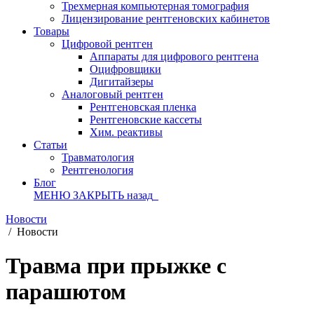
Трехмерная компьютерная томография
Лицензирование рентгеновских кабинетов
Товары
Цифровой рентген
Аппараты для цифрового рентгена
Оцифровщики
Дигитайзеры
Аналоговый рентген
Рентгеновская пленка
Рентгеновские кассеты
Хим. реактивы
Статьи
Травматология
Рентгенология
Блог
МЕНЮ
ЗАКРЫТЬ
назад
Новости
/
Новости
Травма при прыжке с
парашютом