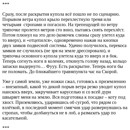
***
Сразу, после раскрытия купола всё пошло не по сценарию.
Порывом ветра купол крыло перехлестнуло тремя или
четырьмя стропами и погасило. На трепещущей по ветру
тряпочке пролетел метров сто вниз, пытаясь снять перехлёст.
Потом плюнул на это дело (комочек слюны сразу улетел куда
то вверх), и «отцепился», одновременно нажав на кнопки
двух замков подвесной системы. Удачно получилось, перекоса
замков не случилось (не зря на земле дрессировали), и
тряпочка основного купола улетела куда то вверх и в бок.
Теперь согнуть ноги в коленях, откинуть голову назад, кольцо
запаски выдернуто… Фууу. Есть раскрытие. Теперь ноги бы
не поломать. До ближайшего травмпункта час на Скорой.
Уже у самой земли, уже ножки сжал, готовясь к приземлению
– внезапный, какой то дикий порыв ветра резко уводит купол
наискось вверх, закручивает каруселью и со всей дури
швыряет меня на землю. Вся подготовка к посадке – коту под
хвост. Приземляюсь, ударившись об сугроб, что рядом со
взлёткой, в последний момент смягчив удар развернувшись на
стропах, чтобы долбануться не в лоб, а размазать удар по
касательной.
***