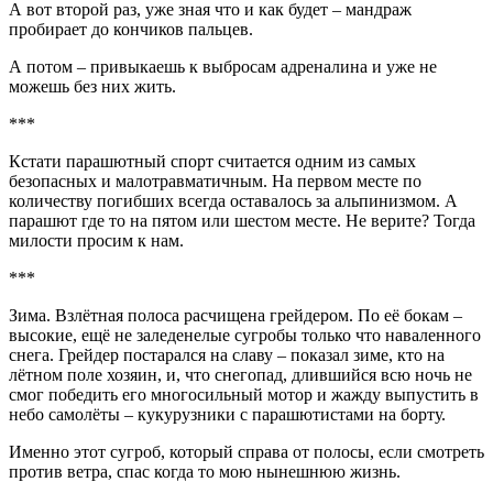
А вот второй раз, уже зная что и как будет – мандраж
пробирает до кончиков пальцев.
А потом – привыкаешь к выбросам адреналина и уже не
можешь без них жить.
***
Кстати парашютный спорт считается одним из самых
безопасных и малотравматичным. На первом месте по
количеству погибших всегда оставалось за альпинизмом. А
парашют где то на пятом или шестом месте. Не верите? Тогда
милости просим к нам.
***
Зима. Взлётная полоса расчищена грейдером. По её бокам –
высокие, ещё не заледенелые сугробы только что наваленного
снега. Грейдер постарался на славу – показал зиме, кто на
лётном поле хозяин, и, что снегопад, длившийся всю ночь не
смог победить его многосильный мотор и жажду выпустить в
небо самолёты – кукурузники с парашютистами на борту.
Именно этот сугроб, который справа от полосы, если смотреть
против ветра, спас когда то мою нынешнюю жизнь.