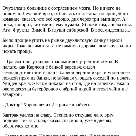
Очухался в больнице с сотрясением мозга. Но ничего не
поломал. Лечащий врач, отбиваясь от десятка товарищей по
команде, сказал, что всё хорошо, дня через три выпишут. А
пока, говорит, витамины ему нужны. Яблоки там, апельсины.
Ага. Фрукты. Зимой. В глуши сибирской. В восьмидесятые...
Было проще купить на рынке двухлитовую банку чёрной
икры. Тоже витамины. И не намного дороже, чем фрукты, но
искать проще.
Травматологу надолго запомнился утренний обход. В
палате, как Карлсон с банкой варенья, сидел
семнадцатилетний пацан с банкой чёрной икры и уплетал её
ложкой прям из банки, не забывая угощать соседей по палате.
Увидев врача, жестом показал на стол, где на тарелке лежало
около десятка бутербродов с чёрной икрой и стоял чайник с
заваркой.
- Доктор! Хорош лечить! Присаживайтесь.
Завтрак удался на славу. Степенно откушав чаю, врач
поднялся из за стола, сказал спасибо и, уже в дверях,
обернулся ко мне.