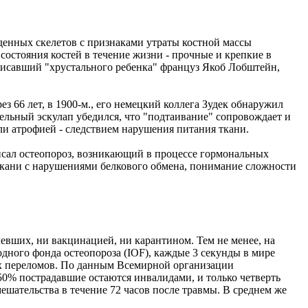
денных скелетов с признаками утраты костной массы
состояния костей в течение жизни - прочные и крепкие в
описавший "хрустального ребенка" француз Якоб Лобштейн,
 66 лет, в 1900-м., его немецкий коллега Зудек обнаружил
ельный эскулап убедился, что "подтаивание" сопровождает и
али атрофией - следствием нарушения питания ткани.
исал остеопороз, возникающий в процессе гормональных
 ткани с нарушениями белкового обмена, понимание сложности
евших, ни вакцинацией, ни карантином. Тем не менее, на
дного фонда остеопороза (IOF), каждые 3 секунды в мире
ех переломов. По данным Всемирной организации
 50% пострадавшие остаются инвалидами, и только четверть
шательства в течение 72 часов после травмы. В среднем же