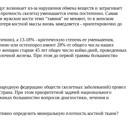
уг возникает из-за нарушения обмена веществ и затрагивает
я прочность скелета) уменьшается очень постепенно. Самая
ли мужские кости темп "таяния" не меняют, то в женском
 потеря костной массы вновь замедляется - ориентировочно до
пению), а 13-18% - критическую степень ее уменьшения,
пению или остеопороз имеют 28% от общего числа наших
пе женщин старше 45 лет общее число койко-дней, проведенных
молочной железы. При этом до первой травмы большинство
ународную федерацию обществ скелетных заболеваний) провел
страна. При этом приоритетной задачей национального
стниках большинство вопросов диагностики, лечения и
ктивно определить минеральную плотность костной ткани?