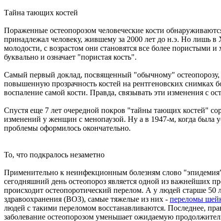
Тайна тающих костей
Пораженные остеопорозом человеческие кости обнаруживаются
принадлежал человеку, жившему за 2000 лет до н.э. Но лишь в
молодости, с возрастом они становятся все более пористыми 
буквально и означает "пористая кость".
Самый первый доклад, посвященный "обычному" остеопорозу, в 
повышенную прозрачность костей на рентгеновских снимках бо
воспаление самой кости. Правда, связывать эти изменения с о
Спустя еще 7 лет очередной покров "тайны тающих костей" со
изменений у женщин с менопаузой. Ну а в 1947-м, когда была
проблемы оформилось окончательно.
То, что подкралось незаметно
Применительно к неинфекционным болезням слово "эпидемия" у
сегодняшний день остеопороз является одной из важнейших пр
происходит остеопоротический перелом. А у людей старше 50
здравоохранения (ВОЗ), самые тяжелые из них -
переломы шейк
людей с такими переломом восстанавливаются. Последнее, прав
заболевание остеопорозом уменьшает ожидаемую продолжител