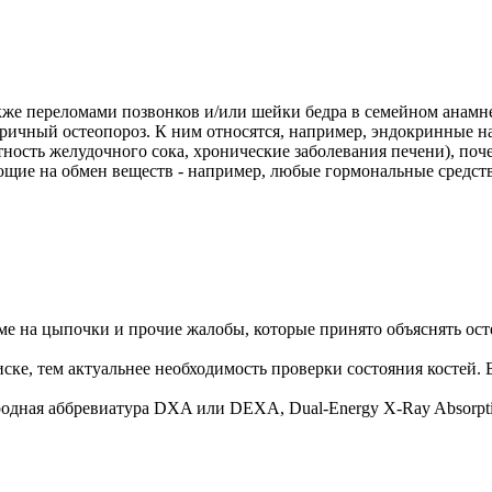
кже переломами позвонков и/или шейки бедра в семейном анамне
чный остеопороз. К ним относятся, например, эндокринные нар
ость желудочного сока, хронические заболевания печени), поче
 на обмен веществ - например, любые гормональные средства,
еме на цыпочки и прочие жалобы, которые принято объяснять ос
ске, тем актуальнее необходимость проверки состояния костей. 
родная аббревиатура DXA или DEXA, Dual-Energy X-Ray Absorpt