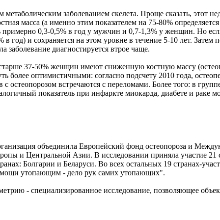
метаболическим заболеванием скелета. Проще сказать, этот нед
костная масса (а именно этим показателем на 75-80% определяетс
ть примерно 0,3-0,5% в год у мужчин и 0,7-1,3% у женщин. Но ес
 в год) и сохраняется на этом уровне в течение 5-10 лет. Затем
ла заболевание диагностируется втрое чаще.
 и старше 37-50% женщин имеют сниженную костную массу (остео
уть более оптимистичными: согласно подсчету 2010 года, остео
в с остеопорозом встречаются с переломами. Более того: в груп
налогичный показатель при инфаркте миокарда, диабете и раке 
организация объединила Европейский фонд остеопороза и Межд
вропы и Центральной Азии. В исследовании приняла участие 21 
транах: Болгарии и Беларуси. Во всех остальных 19 странах-уча
омощи утопающим - дело рук самих утопающих".
тометрию - специализированное исследование, позволяющее объе