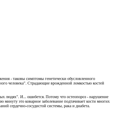
ижения - таковы симптомы генетически обусловленного
льного человека". Страдающие врожденной ломкостью костей
ных людях". И... ошибется. Потому что остеопороз - нарушение
сию минуту это коварное заболевание подтачивает кости многих
аний сердечно-сосудистой системы, рака и диабета.