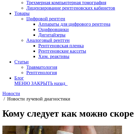
Трехмерная компьютерная томография
Лицензирование рентгеновских кабинетов
Товары
Цифровой рентген
Аппараты для цифрового рентгена
Оцифровщики
Дигитайзеры
Аналоговый рентген
Рентгеновская пленка
Рентгеновские кассеты
Хим. реактивы
Статьи
Травматология
Рентгенология
Блог
МЕНЮ
ЗАКРЫТЬ
назад
Новости
/
Новости лучевой диагностики
Кому следует как можно скор