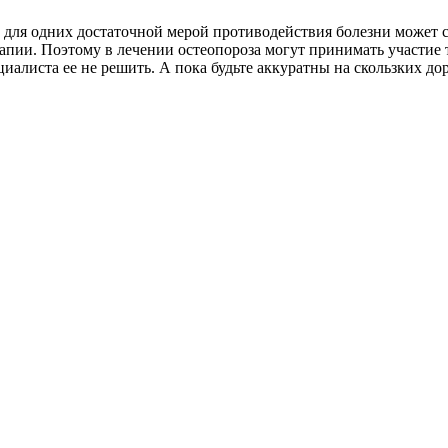
и для одних достаточной мерой противодействия болезни может с
рапии. Поэтому в лечении остеопороза могут принимать участие 
циалиста ее не решить. А пока будьте аккуратны на скользких до