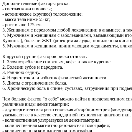
Дополнительные факторы риска:
- светлая кожа и волосы;
- астеническое (хрупкое) телосложение;
- масса тела ниже 55 кг;
- рост выше 175 см.
3. Женщинам с переломом любой локализации в анамнезе, а та
4. Мужчинам и женщинам с заболеваниями, вызывающими втори
Кушинга), болезни ЖКТ (резекция желудка, пониженная кислотн
5. Мужчинам и женщинам, принимающим медикаменты, влияющие
К другой группе факторов риска относят:
1. Злоупотребление спиртным, кофе, а также курение.
2. Болезни зубов и пародонта.
3. Раннюю седину.
4. Недостаток или избыток физической активности.
5. Диеты с ограничением белка.
6. Хроническую боль в спине, суставах, затруднения при подъ
Чем больше фактов "о себе" можно найти в представленном спи
различные виды денситометрии:
- двуэнергетическая рентгеновская абсорбциометрия (междуна
указывают ее в качестве стандартной технологии диагностики.
- количественная ультразвуковая денситометрия;
- количественная магнитно-резонансная томография;
- количественная компьютерная томография.