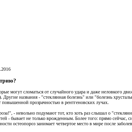
.2016
етрию?
орые могут сломаться от случайного удара и даже неловкого дв
. Другие названия - "стеклянная болезнь" или "болезнь хруста
ет повышенной прозрачностью в рентгеновских лучах.
оза!", - невольно подумают тот, кто хоть раз слышал о "стеклян
стей - бывает не только врожденным. Более того: прямо сейчас, 
ости остеопороз занимает четвертое место в мире после заболев