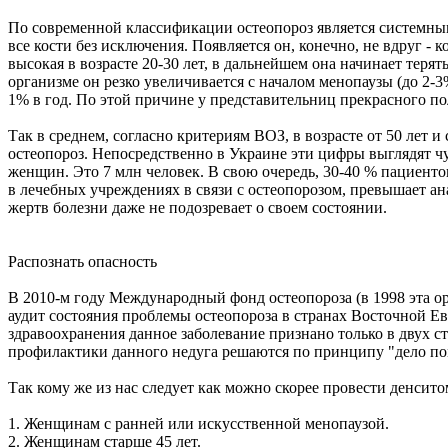
По современной классификации остеопороз является системным 
все кости без исключения. Появляется он, конечно, не вдруг - 
высокая в возрасте 20-30 лет, в дальнейшем она начинает теря
организме он резко увеличивается с началом менопаузы (до 2-3%
1% в год. По этой причине у представительниц прекрасного по
Так в среднем, согласно критериям ВОЗ, в возрасте от 50 лет
остеопороз. Непосредственно в Украине эти цифры выглядят ч
женщин. Это 7 млн человек. В свою очередь, 30-40 % пациенто
в лечебных учреждениях в связи с остеопорозом, превышает а
жертв болезни даже не подозревает о своем состоянии.
Распознать опасность
В 2010-м году Международный фонд остеопороза (в 1998 эта 
аудит состояния проблемы остеопороза в странах Восточной Е
здравоохранения данное заболевание признано только в двух с
профилактики данного недуга решаются по принципу "дело п
Так кому же из нас следует как можно скорее провести денси
1. Женщинам с ранней или искусственной менопаузой.
2. Женщинам старше 45 лет.