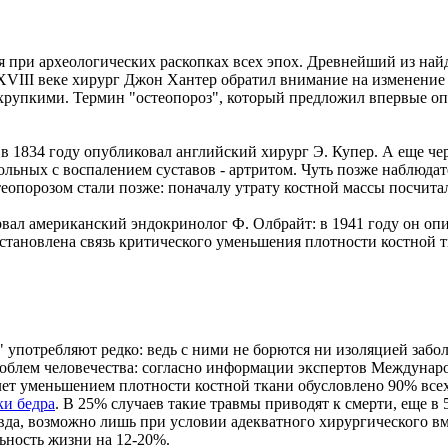
 при археологических раскопках всех эпох. Древнейший из най
 XVIII веке хирург Джон Хантер обратил внимание на изменение 
и хрупкими. Термин "остеопороз", который предложил впервые 
1834 году опубликовал английский хирург Э. Купер. А еще через
льных с воспалением суставов - артритом. Чуть позже наблюдат
стеопорозом стали позже: поначалу утрату костной массы посчит
рвал американский эндокринолог Ф. Олбрайт: в 1941 году он оп
 установлена связь критического уменьшения плотности костной
потребляют редко: ведь с ними не борются ни изоляцией забол
облем человечества: согласно информации экспертов Междунаро
 лет уменьшением плотности костной ткани обусловлено 90% вс
и бедра
. В 25% случаев такие травмы приводят к смерти, еще в
да, возможно лишь при условии адекватного хирургического вме
ьность жизни на 12-20%.