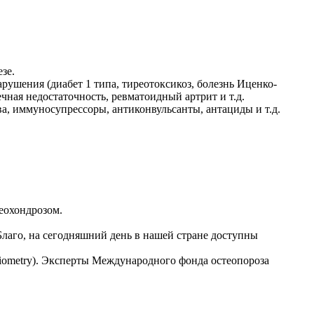
зе.
ушения (диабет 1 типа, тиреотоксикоз, болезнь Иценко-
чная недостаточность, ревматоидный артрит и т.д.
 иммуносупрессоры, антиконвульсанты, антациды и т.д.
теохондрозом.
Благо, на сегодняшний день в нашей стране доступны
iometry). Эксперты Международного фонда остеопороза