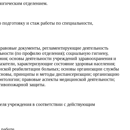
логическим отделением.
 подготовку и стаж работы по специальности,
правовые документы, регламентирующие деятельность
ности (по профилю отделения); социальную гигиену,
ния; основы деятельности учреждений здравоохранения и
азатели, характеризующие состояние здоровья населения;
инской реабилитации больных; основы организации службы
основы, принципы и методы диспансеризации; организацию
онтологии; правовые аспекты медицинской деятельности;
отивопожарной защиты.
теля учреждения в соответствии с действующим
 работе.