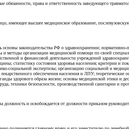
ые обязанности, права и ответственность заведующего травмато
ицо, имеющее высшее медицинское образование, послевузовскую
ь основы законодательства РФ о здравоохранении; нормативно-
ы и методы организации медицинской помощи по своей специаль
йственной и финансовой деятельности учреждений здравоохране
ины; статистику состояния здоровья населения; критерии и пок
дико-социальной экспертизы; организацию социальной и медиц
 лекарственного обеспечения населения и ЛПУ; теоретические 
ганды здорового образа жизни; основы медицинской этики и де
труда, техники безопасности, производственной санитарии и пр
на должность и освобождается от должности приказом руководи
нно подчиняется главному врачу и его заместителю по лечебной