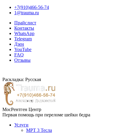
+7(910)466-56-74
1@trauma.ru
Прайслист
Контакты
WhatsApp
Telegram
Дзен
YouTube
FAQ
Отзывы
Раскладка: Русская
МосРентген Центр
Первая помощь при переломе шейки бедра
Услуги
МРТ 3 Тесла