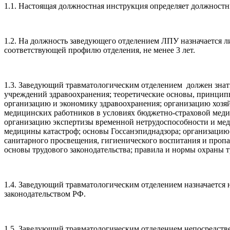
1.1. Настоящая должностная инструкция определяет должностн
1.2. На должность заведующего отделением ЛПУ назначается л
соответствующей профилю отделения, не менее 3 лет.
1.3. Заведующий травматологическим отделением должен знат
учреждений здравоохранения; теоретические основы, принцип
организацию и экономику здравоохранения; организацию хозя
медицинских работников в условиях бюджетно-страховой медиц
организацию экспертизы временной нетрудоспособности и ме
медицины катастроф; основы Госсанэпиднадзора; организацию
санитарного просвещения, гигиенического воспитания и пропа
основы трудового законодательства; правила и нормы охраны 
1.4. Заведующий травматологическим отделением назначается 
законодательством РФ.
1.5. Заведующий травматологическим отделением непосредстве