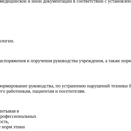
е медицинской и иной документации в соответствии с установле
ологии.
аспоряжения и поручения руководства учреждения, а также нор
формирование руководства, по устранению нарушений техники 
его работникам, пациентам и посетителям.
питывая в
профессиональных
ость,
е норм этики