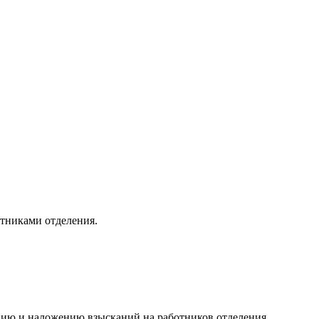
отниками отделения.
нию и наложению взысканий на работников отделения.