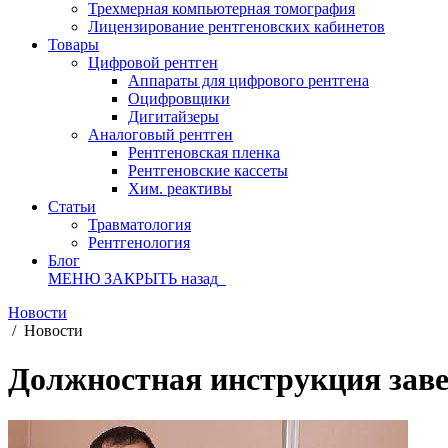
Трехмерная компьютерная томография
Лицензирование рентгеновских кабинетов
Товары
Цифровой рентген
Аппараты для цифрового рентгена
Оцифровщики
Дигитайзеры
Аналоговый рентген
Рентгеновская пленка
Рентгеновские кассеты
Хим. реактивы
Статьи
Травматология
Рентгенология
Блог
МЕНЮ
ЗАКРЫТЬ
назад
Новости
/
Новости
Должностная инструкция зав