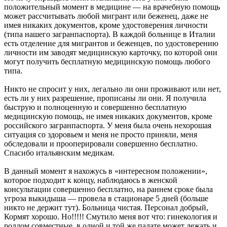
положительный момент в медицине — на врачебную помощь
может рассчитывать любой мигрант или беженец, даже не
имея никаких документов, кроме удостоверения личности
(типа нашего загранпаспорта). В каждой больнице в Италии
есть отделение для мигрантов и беженцев, по удостоверению
личности им заводят медицинскую карточку, по которой они
могут получить бесплатную медицинскую помощь любого
типа.
Никто не спросит у них, легально ли они проживают или нет,
есть ли у них разрешение, прописаны ли они. Я получила
быструю и полноценную и совершенно бесплатную
медицинскую помощь, не имея никаких документов, кроме
российского загранпаспорта. У меня была очень нехорошая
ситуация со здоровьем и меня не просто приняли, меня
обследовали и прооперировали совершенно бесплатно.
Спасибо итальянским медикам.
В данный момент я нахожусь в «интересном положении»,
которое подходит к концу, наблюдаюсь в женской
консультации совершенно бесплатно, на раннем сроке была
угроза выкидыша — провела в стационаре 5 дней (больше
никто не держит тут). Больница чистая. Персонал добрый,
Кормят хорошо. Но!!!!! Смутило меня вот что: гинекология и
роддом совместные, в одной и той же палате может лежать и