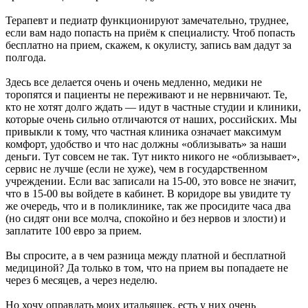
Терапевт и педиатр функционируют замечательно, труднее,
если вам надо попасть на приём к специалисту. Чтоб попасть
бесплатно на прием, скажем, к окулисту, запись вам дадут за
полгода.
Здесь все делается очень и очень медленно, медики не
торопятся и пациенты не переживают и не нервничают. Те,
кто не хотят долго ждать — идут в частные студии и клиники,
которые очень сильно отличаются от наших, российских. Мы
привыкли к тому, что частная клиника означает максимум
комфорт, удобство и что нас должны «облизывать» за наши
деньги. Тут совсем не так. Тут никто никого не «облизывает»,
сервис не лучше (если не хуже), чем в государственном
учреждении. Если вас записали на 15-00, это вовсе не значит,
что в 15-00 вы войдете в кабинет. В коридоре вы увидите ту
же очередь, что и в поликлинике, так же просидите часа два
(но сидят они все молча, спокойно и без нервов и злости) и
заплатите 100 евро за прием.
Вы спросите, а в чем разница между платной и бесплатной
медициной? Да только в том, что на прием вы попадаете не
через 6 месяцев, а через неделю.
Но хочу оправдать моих итальяшек, есть у них очень