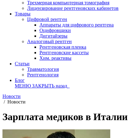
Трехмерная компьютерная томография
Лицензирование рентгеновских кабинетов
Товары
Цифровой рентген
Аппараты для цифрового рентгена
Оцифровщики
Дигитайзеры
Аналоговый рентген
Рентгеновская пленка
Рентгеновские кассеты
Хим. реактивы
Статьи
Травматология
Рентгенология
Блог
МЕНЮ
ЗАКРЫТЬ
назад
Новости
/
Новости
Зарплата медиков в Италии