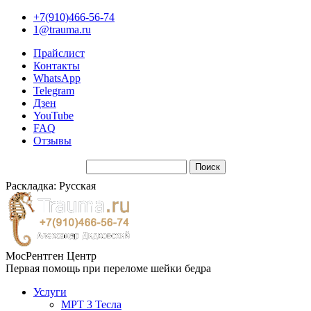
+7(910)466-56-74
1@trauma.ru
Прайслист
Контакты
WhatsApp
Telegram
Дзен
YouTube
FAQ
Отзывы
Раскладка: Русская
МосРентген Центр
Первая помощь при переломе шейки бедра
Услуги
МРТ 3 Тесла