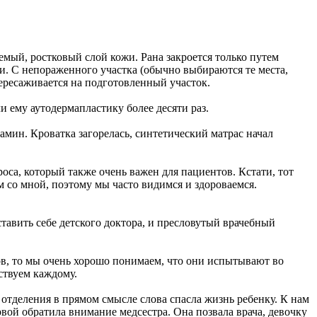
аемый, ростковый слой кожи. Рана закроется только путем
и. С непораженного участка (обычно выбираются те места,
ересаживается на подготовленный участок.
 ему аутодермапластику более десяти раз.
амин. Кроватка загорелась, синтетический матрас начал
оса, который также очень важен для пациентов. Кстати, тот
м со мной, поэтому мы часто видимся и здороваемся.
ставить себе детского доктора, и пресловутый врачебный
тов, то мы очень хорошо понимаем, что они испытывают во
ствуем каждому.
отделения в прямом смысле слова спасла жизнь ребенку. К нам
вой обратила внимание медсестра. Она позвала врача, девочку