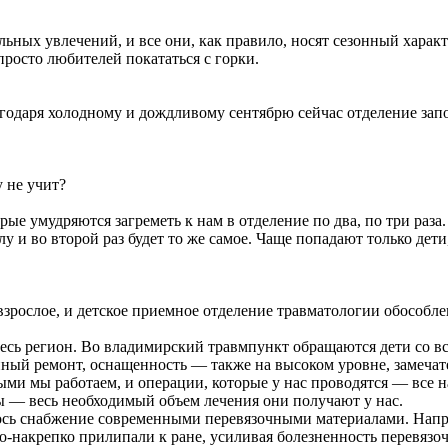
ных увлечений, и все они, как правило, носят сезонный характ
просто любителей покататься с горки.
агодаря холодному и дождливому сентябрю сейчас отделение запо
 не учит?
рые умудряются загреметь к нам в отделение по два, по три раза
лу и во второй раз будет то же самое. Чаще попадают только де
взрослое, и детское приемное отделение травматологии обособл
 весь регион. Во владимирский травмпункт обращаются дети со 
ный ремонт, оснащенность — также на высоком уровне, замечат
ми мы работаем, и операции, которые у нас проводятся — все н
ы — весь необходимый объем лечения они получают у нас.
илось снабжение современными перевязочными материалами. Нап
ко-накрепко прилипали к ране, усиливая болезненность перевяз