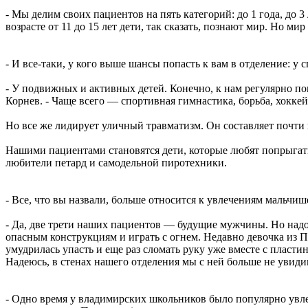
- Мы делим своих пациентов на пять категорий: до 1 года, до 3
возрасте от 11 до 15 лет дети, так сказать, познают мир. Но м
- И все-таки, у кого выше шансы попасть к вам в отделение: у 
- У подвижных и активных детей. Конечно, к нам регулярно п
Корнев. - Чаще всего — спортивная гимнастика, борьба, хоккей
Но все же лидирует уличный травматизм. Он составляет почти 
Нашими пациентами становятся дети, которые любят попрыгать 
любители петард и самодельной пиротехники.
- Все, что вы назвали, больше относится к увлечениям мальчиш
- Да, две трети наших пациентов — будущие мужчины. Но надо 
опасным конструкциям и играть с огнем. Недавно девочка из П
умудрилась упасть и еще раз сломать руку уже вместе с пласт
Надеюсь, в стенах нашего отделения мы с ней больше не увиди
- Одно время у владимирских школьников было популярно увле