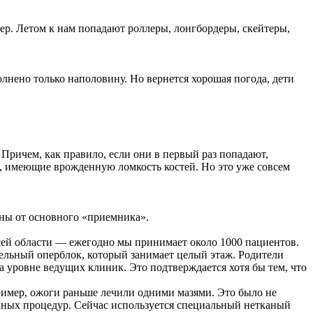
ер. Летом к нам попадают роллеры, лонгбордеры, скейтеры,
лнено только наполовину. Но вернется хорошая погода, дети
. Причем, как правило, если они в первый раз попадают,
ти, имеющие врожденную ломкость костей. Но это уже совсем
ены от основного «приемника».
всей области — ежегодно мы принимает около 1000 пациентов.
ельный оперблок, который занимает целый этаж. Родители
а уровне ведущих клиник. Это подтверждается хотя бы тем, что
ример, ожоги раньше лечили одними мазями. Это было не
очных процедур. Сейчас используется специальный нетканый