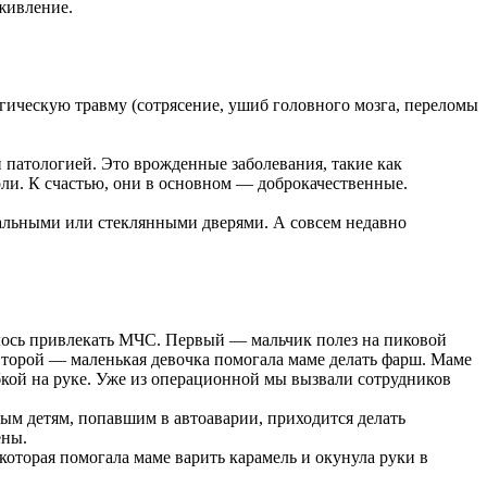
живление.
гическую травму (сотрясение, ушиб головного мозга, переломы
 патологией. Это врожденные заболевания, такие как
ли. К счастью, они в основном — доброкачественные.
кальными или стеклянными дверями. А совсем недавно
ишлось привлекать МЧС. Первый — мальчик полез на пиковой
. Второй — маленькая девочка помогала маме делать фарш. Маме
убкой на руке. Уже из операционной мы вызвали сотрудников
рым детям, попавшим в автоаварии, приходится делать
ены.
оторая помогала маме варить карамель и окунула руки в