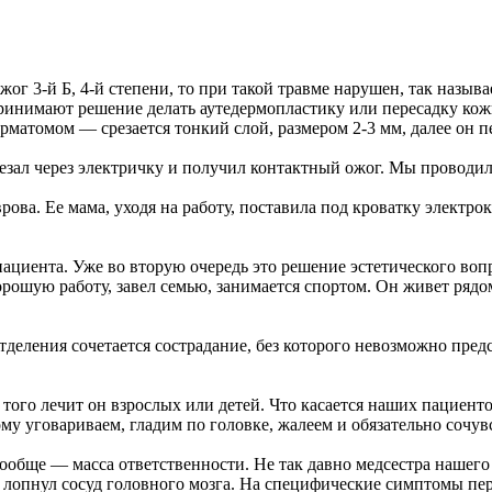
жог 3-й Б, 4-й степени, то при такой травме нарушен, так назыв
принимают решение делать аутедермопластику или пересадку кож
матомом — срезается тонкий слой, размером 2-3 мм, далее он п
зал через электричку и получил контактный ожог. Мы проводили
ва. Ее мама, уходя на работу, поставила под кроватку электрок
ациента. Уже во вторую очередь это решение эстетического вопр
орошую работу, завел семью, занимается спортом. Он живет рядо
отделения сочетается сострадание, без которого невозможно пред
т того лечит он взрослых или детей. Что касается наших пациен
у уговариваем, гладим по головке, жалеем и обязательно сочув
обще — масса ответственности. Не так давно медсестра нашего 
е лопнул сосуд головного мозга. На специфические симптомы пер