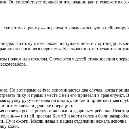
ами. Он способствует лучшей эпителизации ран и ускоряет их за
е на скелетную травму — перелом, травму ожоговую и нейрохирур
педы. Поэтому к нам также поступают дети и с ортопедической
правильно сросшиеся переломы. К сожалению, встречаются опухо
езы ножом или стеклом. Случаются у детей столкновения с зер
еском заборе.
.
ложно. Но вот прямо сейчас вспоминаются два случая, когда пр
 отрезать пику и прямо вместе с ней его привезли в травмпункт
мясорубку руку и нажала на кнопку. Ее так и привезли с мясор
, и потом сделали девочке операцию.
омя на автокресле, рискуют жизнью и здоровьем ребенка. Некото
 голень — по ней проехал КамАЗ и кости голени были раздробл
 Ну и ожоги. Месяц назад в нашем отделении лежала девочка, к
дку кожи.