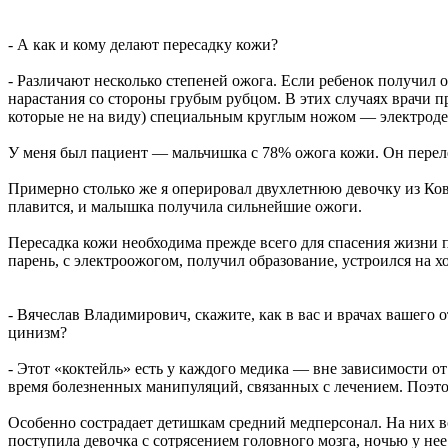
- А как и кому делают пересадку кожи?
- Различают несколько степеней ожога. Если ребенок получил о
нарастания со стороны грубым рубцом. В этих случаях врачи 
которые не на виду) специальным круглым ножом — электродер
У меня был пациент — мальчишка с 78% ожога кожи. Он переле
Примерно столько же я оперировал двухлетнюю девочку из Ковро
плавится, и малышка получила сильнейшие ожоги.
Пересадка кожи необходима прежде всего для спасения жизни п
парень, с электроожогом, получил образование, устроился на х
- Вячеслав Владимирович, скажите, как в вас и врачах вашего 
цинизм?
- Этот «коктейль» есть у каждого медика — вне зависимости о
время болезненных манипуляций, связанных с лечением. Поэтом
Особенно сострадает детишкам средний медперсонал. На них во
поступила девочка с сотрясением головного мозга, ночью у не