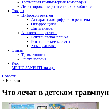
Трехмерная компьютерная томография
Лицензирование рентгеновских кабинетов
Товары
Цифровой рентген
Аппараты для цифрового рентгена
Оцифровщики
Дигитайзеры
Аналоговый рентген
Рентгеновская пленка
Рентгеновские кассеты
Хим. реактивы
Статьи
Травматология
Рентгенология
Блог
МЕНЮ
ЗАКРЫТЬ
назад
Новости
/
Новости
Что лечат в детском травмпу