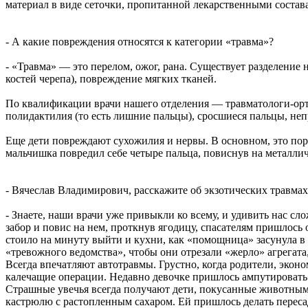
материал в виде сеточки, пропитанной лекарственными состав
- А какие повреждения относятся к категории «травма»?
- «Травма» — это перелом, ожог, рана. Существует разделени
костей черепа), повреждение мягких тканей.
По квалификации врачи нашего отделения — травматологи-орто
полидактилия (то есть лишние пальцы), сросшиеся пальцы, не
Еще дети повреждают сухожилия и нервы. В основном, это пор
мальчишка повредил себе четыре пальца, повиснув на металлич
- Вячеслав Владимирович, расскажите об экзотических травмах
- Знаете, наши врачи уже привыкли ко всему, и удивить нас с
забор и повис на нем, проткнув ягодицу, спасателям пришлось
стоило на минуту выйти и кухни, как «помощница» засунула в 
«тревожного ведомства», чтобы они отрезали «жерло» агрегата
Всегда впечатляют автотравмы. Грустно, когда родители, экон
калечащие операции. Недавно девочке пришлось ампутировать
Страшные увечья всегда получают дети, покусанные животными.
кастрюлю с растопленным сахаром. Ей пришлось делать переса