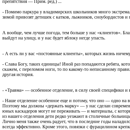
препятствия — Прим. ред.) ...
- Помимо паркура у владимирских школьников много экстремаль
зимой привозят детишек с катков, лыжников, сноубордистов и 
А вообще, чем лучше погода, тем больше у нас «клиентов». Бл
выйдут на улицу, и у нас будет яблоку негде упасть.
- А есть ли у вас «постоянные клиенты», которых жизнь ничему
- Слава Богу, таких единицы! Иной раз попадаются ребята, кото
скажем, с переломом ноги, то по какому-то неписанному прави
другая история.
- «Травма» — особенное отделение, в силу своей специфики и 
- Наше отделение особенное еще и потому, что оно — одно на
Поэтому мы должны «держать марку» — у нас сделан современ
юных каскадеров могут не переживать — и материалы, с которы
из нашего отделения дети редко уезжают в столичные больниц
Лично меня также очень радует, что в последние годы налад
всегда эффективно. Кроме этого, повязки с фурацилином креп