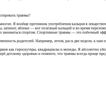
ктировать травмы?
 многие. Я вообще противник употребления кальция в лекарств
, шпинат, яблоки — вот полезный кальций и во время переломов
ьно заниматься спортом. Спортивные травмы — это побочный эфф
твенность родителей. Например, летом, раз в две недели, к нам 
арков как гироскутеры, квадрациклы и мопеды. Я абсолютно убеж
ерб детскому здоровью и помните, что травмы всегда проще пред