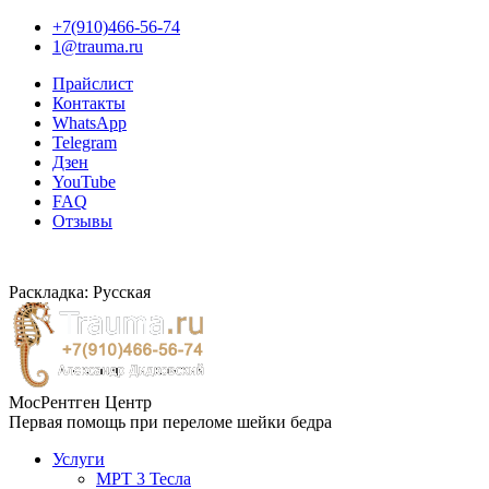
+7(910)466-56-74
1@trauma.ru
Прайслист
Контакты
WhatsApp
Telegram
Дзен
YouTube
FAQ
Отзывы
Раскладка: Русская
МосРентген Центр
Первая помощь при переломе шейки бедра
Услуги
МРТ 3 Тесла