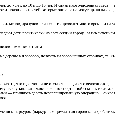
 лет, до 7 лет, до 10 и до 15 лет. И самая многочисленная здесь
ир этот полон опасностей, которые они еще не могут правильно оц
спортсменов, драчунов или тех, кто проводит много времени на у
опадают дети практически из всех секций города, за исключени
.
половину от всех травм.
с деревьев и заборов, полазать на заброшенных стройках, те, к
ек.
сказать, что и девчонки не отстают — падают с велосипедов, не
етушков упала, занимаясь в конно-спортивной секции, и сломала
инами — пришлось делать незапланированную операцию. Сейчас м
мся.
чением паркуром (паркур - экстремальная городская акробатик