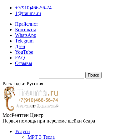
+7(910)466-56-74
1@trauma.ru
Прайслист
Контакты
WhatsApp
Telegram
Дзен
YouTube
FAQ
Отзывы
Раскладка: Русская
МосРентген Центр
Первая помощь при переломе шейки бедра
Услуги
МРТ 3 Тесла