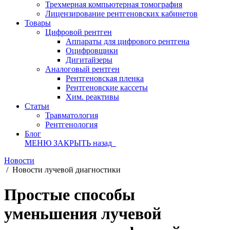
Трехмерная компьютерная томография
Лицензирование рентгеновских кабинетов
Товары
Цифровой рентген
Аппараты для цифрового рентгена
Оцифровщики
Дигитайзеры
Аналоговый рентген
Рентгеновская пленка
Рентгеновские кассеты
Хим. реактивы
Статьи
Травматология
Рентгенология
Блог
МЕНЮ
ЗАКРЫТЬ
назад
Новости
/
Новости лучевой диагностики
Простые способы
уменьшения лучевой