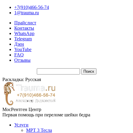
+7(910)466-56-74
1@trauma.ru
Прайслист
Контакты
WhatsApp
Telegram
Дзен
YouTube
FAQ
Отзывы
Раскладка: Русская
МосРентген Центр
Первая помощь при переломе шейки бедра
Услуги
МРТ 3 Тесла