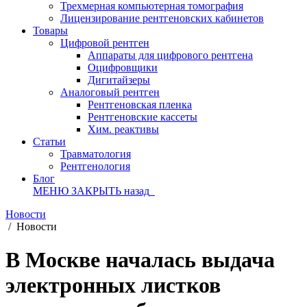
Трехмерная компьютерная томография
Лицензирование рентгеновских кабинетов
Товары
Цифровой рентген
Аппараты для цифрового рентгена
Оцифровщики
Дигитайзеры
Аналоговый рентген
Рентгеновская пленка
Рентгеновские кассеты
Хим. реактивы
Статьи
Травматология
Рентгенология
Блог
МЕНЮ
ЗАКРЫТЬ
назад
Новости
/
Новости
В Москве началась выдача
электронных листков