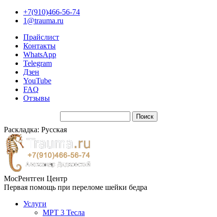
+7(910)466-56-74
1@trauma.ru
Прайслист
Контакты
WhatsApp
Telegram
Дзен
YouTube
FAQ
Отзывы
Раскладка: Русская
МосРентген Центр
Первая помощь при переломе шейки бедра
Услуги
МРТ 3 Тесла