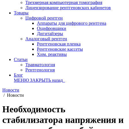
Трехмерная компьютерная томография
Лицензирование рентгеновских кабинетов
Товары
Цифровой рентген
Аппараты для цифрового рентгена
Оцифровщики
Дигитайзеры
Аналоговый рентген
Рентгеновская пленка
Рентгеновские кассеты
Хим. реактивы
Статьи
Травматология
Рентгенология
Блог
МЕНЮ
ЗАКРЫТЬ
назад
Новости
/
Новости
Необходимость
стабилизатора напряжения и