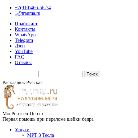
+7(910)466-56-74
1@trauma.ru
Прайслист
Контакты
WhatsApp
Telegram
Дзен
YouTube
FAQ
Отзывы
Раскладка: Русская
МосРентген Центр
Первая помощь при переломе шейки бедра
Услуги
МРТ 3 Тесла