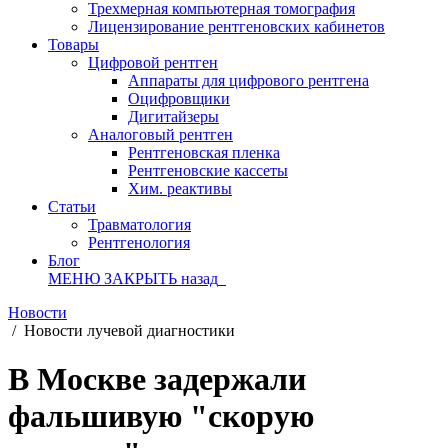
Трехмерная компьютерная томография
Лицензирование рентгеновских кабинетов
Товары
Цифровой рентген
Аппараты для цифрового рентгена
Оцифровщики
Дигитайзеры
Аналоговый рентген
Рентгеновская пленка
Рентгеновские кассеты
Хим. реактивы
Статьи
Травматология
Рентгенология
Блог
МЕНЮ
ЗАКРЫТЬ
назад
Новости
/
Новости лучевой диагностики
В Москве задержали
фальшивую "скорую