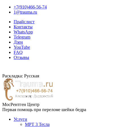
+7(910)466-56-74
1@trauma.ru
Прайслист
Контакты
WhatsApp
Telegram
Дзен
YouTube
FAQ
Отзывы
Раскладка: Русская
МосРентген Центр
Первая помощь при переломе шейки бедра
Услуги
МРТ 3 Тесла