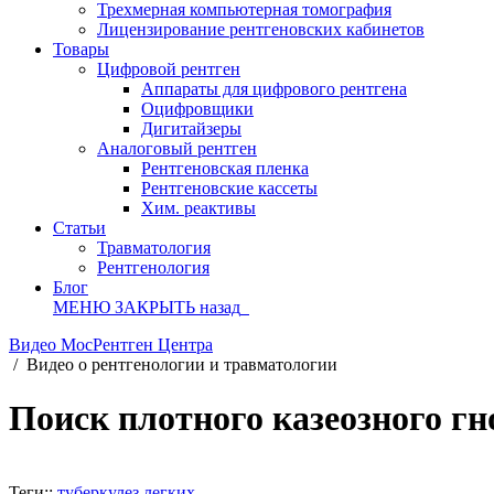
Трехмерная компьютерная томография
Лицензирование рентгеновских кабинетов
Товары
Цифровой рентген
Аппараты для цифрового рентгена
Оцифровщики
Дигитайзеры
Аналоговый рентген
Рентгеновская пленка
Рентгеновские кассеты
Хим. реактивы
Статьи
Травматология
Рентгенология
Блог
МЕНЮ
ЗАКРЫТЬ
назад
Видео МосРентген Центра
/
Видео о рентгенологии и травматологии
Поиск плотного казеозного гн
Теги::
туберкулез легких