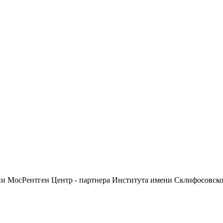
ии МосРентген Центр - партнера Института имени Склифосовск