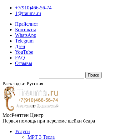
+7(910)466-56-74
1@trauma.ru
Прайслист
Контакты
WhatsApp
Telegram
Дзен
YouTube
FAQ
Отзывы
Раскладка: Русская
МосРентген Центр
Первая помощь при переломе шейки бедра
Услуги
МРТ 3 Тесла