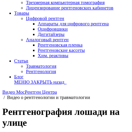
Трехмерная компьютерная томография
Лицензирование рентгеновских кабинетов
Товары
Цифровой рентген
Аппараты для цифрового рентгена
Оцифровщики
Дигитайзеры
Аналоговый рентген
Рентгеновская пленка
Рентгеновские кассеты
Хим. реактивы
Статьи
Травматология
Рентгенология
Блог
МЕНЮ
ЗАКРЫТЬ
назад
Видео МосРентген Центра
/
Видео о рентгенологии и травматологии
Рентгенография лошади на
улице