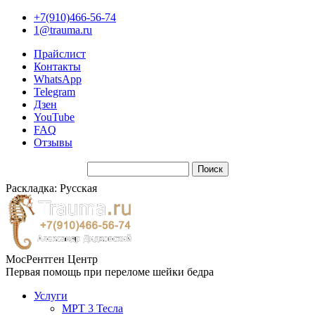
+7(910)466-56-74
1@trauma.ru
Прайслист
Контакты
WhatsApp
Telegram
Дзен
YouTube
FAQ
Отзывы
Раскладка: Русская
МосРентген Центр
Первая помощь при переломе шейки бедра
Услуги
МРТ 3 Тесла