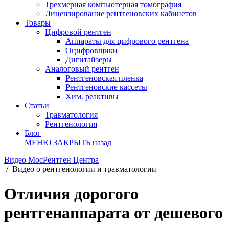
Трехмерная компьютерная томография
Лицензирование рентгеновских кабинетов
Товары
Цифровой рентген
Аппараты для цифрового рентгена
Оцифровщики
Дигитайзеры
Аналоговый рентген
Рентгеновская пленка
Рентгеновские кассеты
Хим. реактивы
Статьи
Травматология
Рентгенология
Блог
МЕНЮ
ЗАКРЫТЬ
назад
Видео МосРентген Центра
/
Видео о рентгенологии и травматологии
Отличия дорогого
рентгенаппарата от дешевого