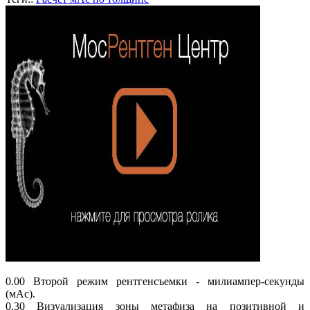
0.00 Второй режим рентгенсъемки - милиампер-секунды
(мАс).
0.30 Визуализация зоны метафиза на позитивной и