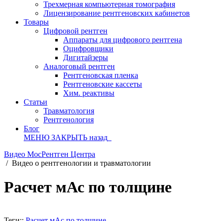
Трехмерная компьютерная томография
Лицензирование рентгеновских кабинетов
Товары
Цифровой рентген
Аппараты для цифрового рентгена
Оцифровщики
Дигитайзеры
Аналоговый рентген
Рентгеновская пленка
Рентгеновские кассеты
Хим. реактивы
Статьи
Травматология
Рентгенология
Блог
МЕНЮ
ЗАКРЫТЬ
назад
Видео МосРентген Центра
/
Видео о рентгенологии и травматологии
Расчет мАс по толщине
Теги::
Расчет мАс по толщине