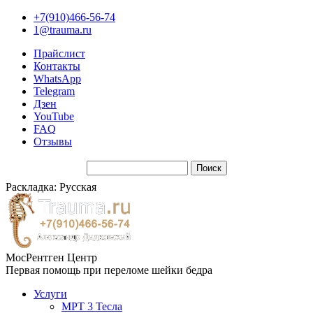
+7(910)466-56-74
1@trauma.ru
Прайслист
Контакты
WhatsApp
Telegram
Дзен
YouTube
FAQ
Отзывы
Раскладка: Русская
МосРентген Центр
Первая помощь при переломе шейки бедра
Услуги
МРТ 3 Тесла